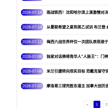
2026-07-14
雨战铁西！沈阳哈尔滨上演激情对决 
2026-07-14
从曼联希望之星到英乙试训 布兰登
2026-07-11
梅西六战世界杯仅一次团队表现逊于
2026-07-08
独家对话佛得角华人"人脉王"：门
2026-07-08
米兰引援转向现实目标 范戴克留守
2026-07-07
摩洛哥三球完胜东道主 加拿大创历
«
1
2