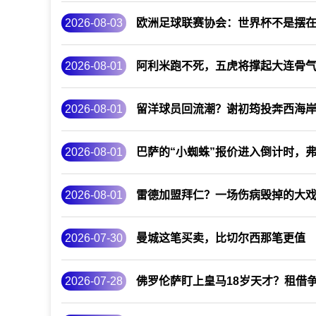
2026-08-03
欧洲足球联赛协会：世界杯不是摆
2026-08-01
阿利米跑不死，五虎将撑起大连骨气
2026-08-01
留洋球员回流潮？谢初筠投奔西海
2026-08-01
巴萨的“小蜘蛛”报价进入倒计时，
2026-08-01
雷德加盟拜仁？一场伤病毁掉的大
2026-07-30
曼城这笔买卖，比切尔西那笔更值
2026-07-28
佛罗伦萨盯上皇马18岁天才？租借