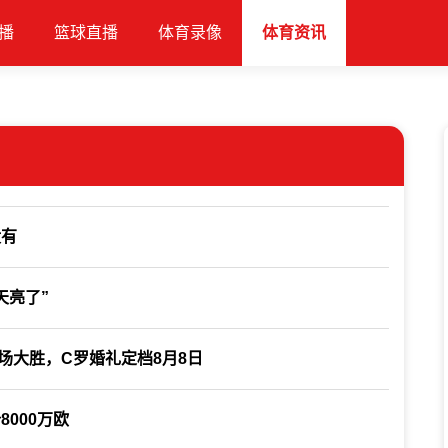
播
篮球直播
体育录像
体育资讯
没有
天亮了”
客场大胜，C罗婚礼定档8月8日
000万欧