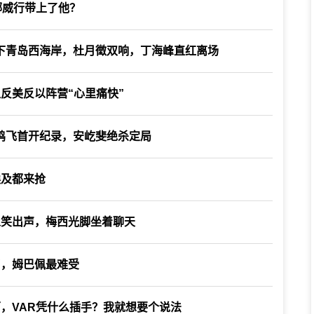
挪威行带上了他？
拿下青岛西海岸，杜月徵双响，丁海峰直红离场
反美反以阵营“心里痛快”
胡鸣飞首开纪录，安屹斐绝杀定局
埃及都来抢
人笑出声，梅西光脚坐着聊天
了，姆巴佩最难受
，VAR凭什么插手？我就想要个说法