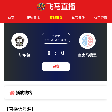
首页
足球直播
篮球直播
体育录像
体育资讯
西篮甲
2026-06-08 00:00
0
:
0
毕尔包
皇家马
完赛
播放线路：
【直播信号源】