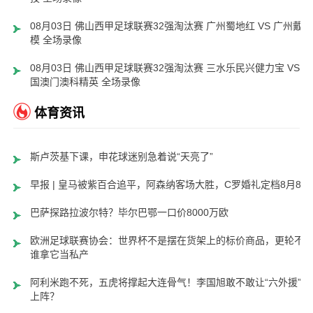
08月03日 佛山西甲足球联赛32强淘汰赛 广州蜀地红 VS 广州戴拿
模 全场录像
08月03日 佛山西甲足球联赛32强淘汰赛 三水乐民兴健力宝 VS 中
国澳门澳科精英 全场录像
体育资讯
斯卢茨基下课，申花球迷别急着说“天亮了”
早报 | 皇马被紫百合追平，阿森纳客场大胜，C罗婚礼定档8月8日
巴萨探路拉波尔特？毕尔巴鄂一口价8000万欧
欧洲足球联赛协会：世界杯不是摆在货架上的标价商品，更轮不
谁拿它当私产
阿利米跑不死，五虎将撑起大连骨气！李国旭敢不敢让“六外援”齐
上阵？