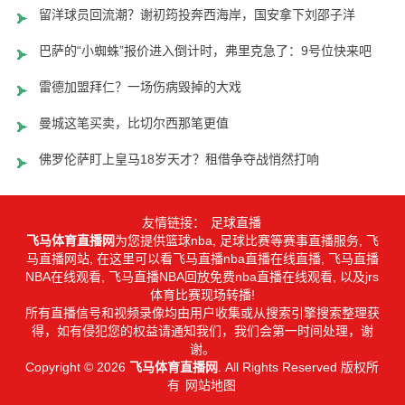
留洋球员回流潮？谢初筠投奔西海岸，国安拿下刘邵子洋
巴萨的“小蜘蛛”报价进入倒计时，弗里克急了：9号位快来吧
雷德加盟拜仁？一场伤病毁掉的大戏
曼城这笔买卖，比切尔西那笔更值
佛罗伦萨盯上皇马18岁天才？租借争夺战悄然打响
友情链接：
足球直播
飞马体育直播网
为您提供篮球nba, 足球比赛等赛事直播服务, 飞
马直播网站, 在这里可以看飞马直播nba直播在线直播, 飞马直播
NBA在线观看, 飞马直播NBA回放免费nba直播在线观看, 以及jrs
体育比赛现场转播!
所有直播信号和视频录像均由用户收集或从搜索引擎搜索整理获
得，如有侵犯您的权益请通知我们，我们会第一时间处理，谢
谢。
Copyright © 2026
飞马体育直播网
. All Rights Reserved 版权所
有
网站地图