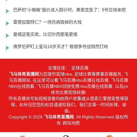
巴萨的“小蜘蛛”报价进入倒计时，弗里克急了：9号位快来吧
雷德加盟拜仁？一场伤病毁掉的大戏
曼城这笔买卖，比切尔西那笔更值
佛罗伦萨盯上皇马18岁天才？租借争夺战悄然打响
友情链接：
足球直播
飞马体育直播网
为您提供篮球nba, 足球比赛等赛事直播服务, 飞
马直播网站, 在这里可以看飞马直播nba直播在线直播, 飞马直播
NBA在线观看, 飞马直播NBA回放免费nba直播在线观看, 以及jrs
体育比赛现场转播!
所有直播信号和视频录像均由用户收集或从搜索引擎搜索整理获
得，如有侵犯您的权益请通知我们，我们会第一时间处理，谢
谢。
Copyright © 2026
飞马体育直播网
. All Rights Reserved 版权所
有
网站地图