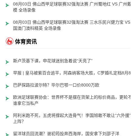
08月03日 佛山西甲足球联赛32强淘汰赛 广州蜀地红 VS 广州戴拿
模 全场录像
08月03日 佛山西甲足球联赛32强淘汰赛 三水乐民兴健力宝 VS 中
国澳门澳科精英 全场录像
体育资讯
斯卢茨基下课，申花球迷别急着说“天亮了”
早报 | 皇马被紫百合追平，阿森纳客场大胜，C罗婚礼定档8月8日
巴萨探路拉波尔特？毕尔巴鄂一口价8000万欧
欧洲足球联赛协会：世界杯不是摆在货架上的标价商品，更轮不
谁拿它当私产
阿利米跑不死，五虎将撑起大连骨气！李国旭敢不敢让“六外援”齐
上阵？
留洋球员回流潮？谢初筠投奔西海岸，国安拿下刘邵子洋