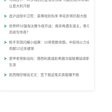
让意大利汗颜
连沪战现中卫荒：英博攻防失序 申花折将仍取大胜
世界杯32强淘汰赛今夜开战：南非再遇东道主，黑马能
否续写传奇？
枪手军团闪耀小组赛：15将悉数突围，中前场火力全开
贡献12记关键球
意甲老将新动向：德西利奥或赴希腊次级联赛延续职业
生涯
凯西隔空喊话尤文：签下我这笔买卖稳赚不赔