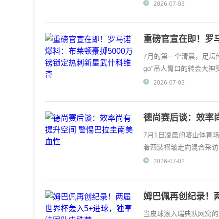
假话，"尤斯特摩
2026-07-03
重磅官宣在即！罗马
什科维奇
7月的第一个清晨，足坛传
go"吊人胃口的转会大
什科维奇即将
2026-07-03
德尚赛后谈：效率
7月1日凌晨的喀山体育场
着西装褶皱走向混合采访
出一丝笑意。"说
2026-07-02
姆巴佩再创纪录！
当皮球滚入瑞典队网窝的