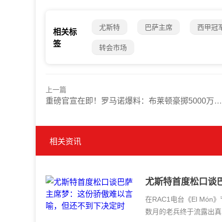
尤斯特
巴萨主席
西甲冠
相关标
签
转会市场
上一篇
重磅官宣在即！罗马诺爆料：布莱顿豪掷5000万镑锁定热刺新星武什科维奇
相关资讯
尤斯特首度松口谈
定时
在RAC1电台《El M
数月的老兵终于流露出真