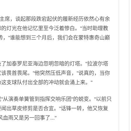
主席，谈起那段跌宕起伏的履新经历依然心有余
的灯光在他记忆里至今泛着惨白。"当时助理教
势，"谁能想到三个月后，我们会在蒙特惠奇山巅
加泰罗尼亚海边忽明忽暗的灯塔。"拉波尔塔
该畏首畏尾。"他突然压低声音，"说真的，当你
这支球队付出全部的冲动就会涌上来。"
从演奏单簧管到指挥交响乐团"的蜕变。"以前只
闻出草皮修剪是否合宜。"话锋一转，他又恢复
雨又是另一回事了..."