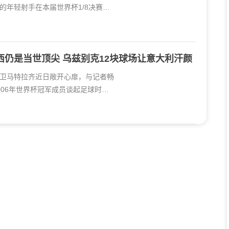
的年轻射手在本届世界杯1/8决赛中
西仍是当世顶尖 乌兹别克12块球场让意大利汗颜
奇后卫马特拉齐近日敞开心扉，与记者畅
006年世界杯冠军成员谈起足球时，