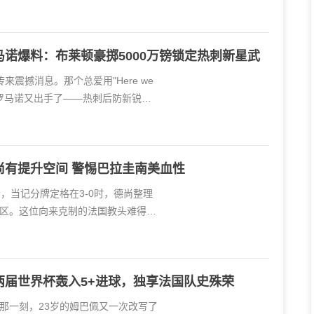
诺爆料：布莱顿豪掷5000万镑锁定热刺新星武
来震撼消息。那个总爱用"Here we
神罗马诺又出手了——热刺后防新锐武
尚有提升空间 警惕巴拉圭南美血性
，当记分牌定格在3-0时，德尚整理
区。这位向来克制的法国教头难得露
两届世界杯轰入5+进球，独享法国队史殊荣
那一刻，23岁的姆巴佩又一次改写了