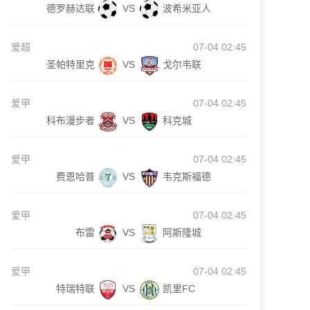
德罗赫达联
VS
波希米亚人
爱超
07-04 02:45
圣帕特里克
VS
戈尔韦联
爱甲
07-04 02:45
科布漫步者
VS
科克城
爱甲
07-04 02:45
费恩哈普
VS
韦克斯福德
爱甲
07-04 02:45
布雷
VS
阿斯隆城
爱甲
07-04 02:45
特瑞特联
VS
凯里FC