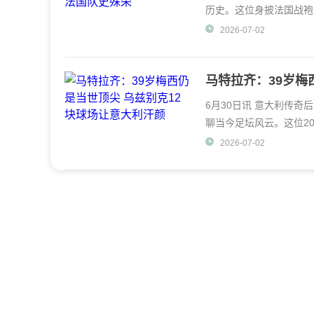
历史。这位身披法国战袍
延续火热状态，上
2026-07-02
马特拉齐：39岁梅
6月30日讯 意大利传
聊当今足坛风云。这位2
眼里依然闪烁着当年
2026-07-02