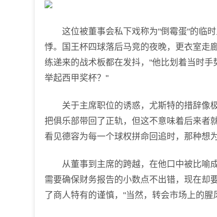
这位被董事会私下戏称为"倒霉蛋"的临时
悸。国王杯四球落后马竞的夜晚，更衣室走廊
练递来的战术板都在发抖，"他比划着当时手
举起西甲奖杯？"
关于主席职位的诱惑，尤斯特的措辞像极了
把俱乐部带回了正轨，但这不意味着后来者就
看见德容为每一个球权拼命回追时，那种想为
从董事到主席的跨越，在他口中被比喻成"
需要确保财务报告的小数点不出错，现在却要
了商人特有的谨慎，"当然，转会市场上的腥风血