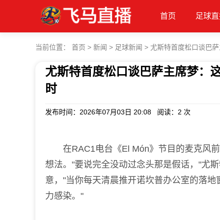
首页
足球直
当前位置：
首页
>
新闻
>
足球新闻
>
尤斯特首度松口谈巴萨
尤斯特首度松口谈巴萨主席梦：
时
发布时间：2026年07月03日 20:08 阅读：
2 次
在RAC1电台《El Món》节目的麦克
想法。"要说完全没动过念头那是假话，"尤
意，"当你每天清晨推开诺坎普办公室的落地
力感染。"