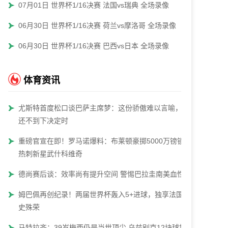
07月01日 世界杯1/16决赛 法国vs瑞典 全场录像
06月30日 世界杯1/16决赛 荷兰vs摩洛哥 全场录像
06月30日 世界杯1/16决赛 巴西vs日本 全场录像
体育资讯
尤斯特首度松口谈巴萨主席梦：这份骄傲难以言喻，但
还不到下决定时
重磅官宣在即！罗马诺爆料：布莱顿豪掷5000万镑锁定
热刺新星武什科维奇
德尚赛后谈：效率尚有提升空间 警惕巴拉圭南美血性
姆巴佩再创纪录！两届世界杯轰入5+进球，独享法国队
史殊荣
马特拉齐：39岁梅西仍是当世顶尖 乌兹别克12块球场