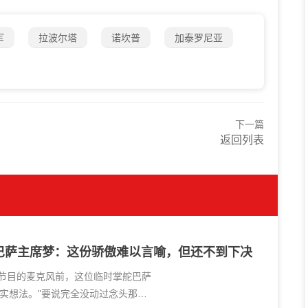
军
拉波尔塔
诺坎普
加泰罗尼亚
下一篇
返回列表
巴萨主席梦：这份骄傲难以言喻，但还不到下决
ón》节目的麦克风前，这位临时掌舵巴萨
实想法。"要说完全没动过念头那是