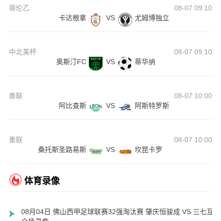
哥伦乙
08-07 09:10
卡达根拿
VS
尤姆博独立
中北美杯
08-07 09:10
奥斯汀FC
VS
蒂华纳
墨联
08-07 10:00
阿比查斯
VS
阿斯特罗斯
墨联
08-07 10:00
桑托斯圣路易斯
VS
坎昆卡罗
体育录像
08月04日 佛山西甲足球联赛32强淘汰赛 肇庆恒骏成 VS 三七互娱