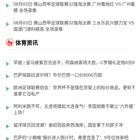
08月03日 佛山西甲足球联赛32强淘汰赛 广州蜀地红 VS 广州戴拿
模 全场录像
08月03日 佛山西甲足球联赛32强淘汰赛 三水乐民兴健力宝 VS 中
国澳门澳科精英 全场录像
体育资讯
早报 | 皇马被紫百合追平，阿森纳客场大胜，C罗婚礼定档8月8日
巴萨探路拉波尔特？毕尔巴鄂一口价8000万欧
欧洲足球联赛协会：世界杯不是摆在货架上的标价商品，更轮不
谁拿它当私产
阿利米跑不死，五虎将撑起大连骨气！李国旭敢不敢让“六外援”齐
上阵？
留洋球员回流潮？谢初筠投奔西海岸，国安拿下刘邵子洋
巴萨的“小蜘蛛”报价进入倒计时，弗里克急了：9号位快来吧