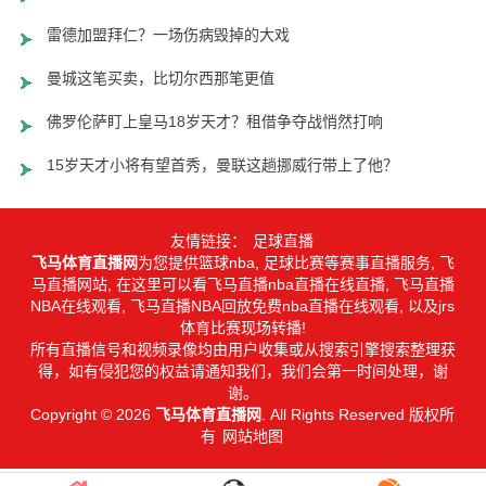
雷德加盟拜仁？一场伤病毁掉的大戏
曼城这笔买卖，比切尔西那笔更值
佛罗伦萨盯上皇马18岁天才？租借争夺战悄然打响
15岁天才小将有望首秀，曼联这趟挪威行带上了他？
友情链接：
足球直播
飞马体育直播网
为您提供篮球nba, 足球比赛等赛事直播服务, 飞
马直播网站, 在这里可以看飞马直播nba直播在线直播, 飞马直播
NBA在线观看, 飞马直播NBA回放免费nba直播在线观看, 以及jrs
体育比赛现场转播!
所有直播信号和视频录像均由用户收集或从搜索引擎搜索整理获
得，如有侵犯您的权益请通知我们，我们会第一时间处理，谢
谢。
Copyright © 2026
飞马体育直播网
. All Rights Reserved 版权所
有
网站地图