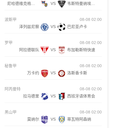
尼哈德维克格连戴域克女足
VS
韦斯特曼纳埃亚尔女足
波斯甲
08-08 02:00
泽列兹尼察
VS
巴尼亚卢卡
罗甲
08-08 02:00
阿拉德联队
VS
布加勒斯特快速
秘鲁甲
08-08 02:00
万卡约
VS
洛斯香卡斯
阿丙曼特
08-08 02:00
拉马德里
VS
西班牙语体育会
黑山甲
08-08 02:00
莫纳尔
VS
蒂瓦特阿森纳