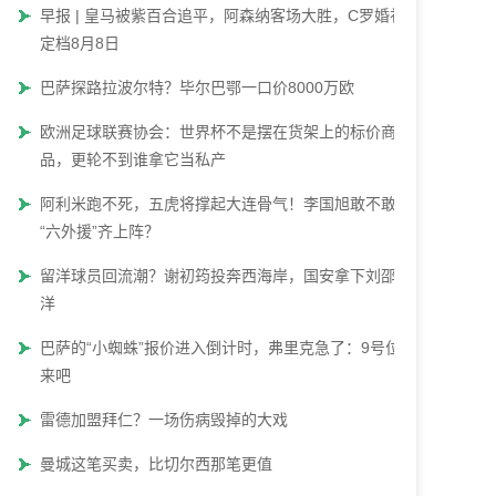
早报 | 皇马被紫百合追平，阿森纳客场大胜，C罗婚礼
定档8月8日
巴萨探路拉波尔特？毕尔巴鄂一口价8000万欧
欧洲足球联赛协会：世界杯不是摆在货架上的标价商
品，更轮不到谁拿它当私产
阿利米跑不死，五虎将撑起大连骨气！李国旭敢不敢让
“六外援”齐上阵？
留洋球员回流潮？谢初筠投奔西海岸，国安拿下刘邵子
洋
巴萨的“小蜘蛛”报价进入倒计时，弗里克急了：9号位快
来吧
雷德加盟拜仁？一场伤病毁掉的大戏
曼城这笔买卖，比切尔西那笔更值