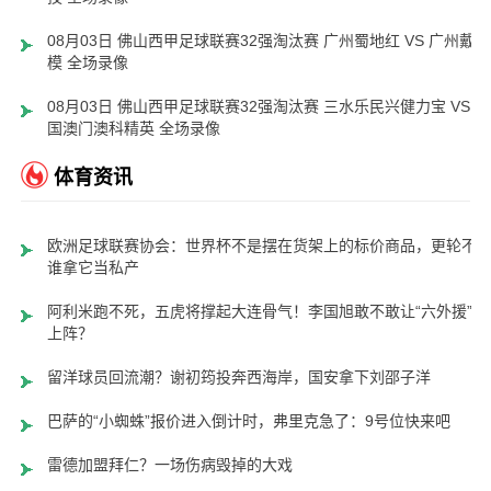
08月03日 佛山西甲足球联赛32强淘汰赛 广州蜀地红 VS 广州戴拿
模 全场录像
08月03日 佛山西甲足球联赛32强淘汰赛 三水乐民兴健力宝 VS 中
国澳门澳科精英 全场录像
体育资讯
欧洲足球联赛协会：世界杯不是摆在货架上的标价商品，更轮不
谁拿它当私产
阿利米跑不死，五虎将撑起大连骨气！李国旭敢不敢让“六外援”齐
上阵？
留洋球员回流潮？谢初筠投奔西海岸，国安拿下刘邵子洋
巴萨的“小蜘蛛”报价进入倒计时，弗里克急了：9号位快来吧
雷德加盟拜仁？一场伤病毁掉的大戏