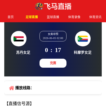
首页
足球直播
篮球直播
体育录像
体育资讯
女奥非预
2026-06-05 02:00
0
:
17
苏丹女足
科摩罗
完赛
播放线路：
【直播信号源】