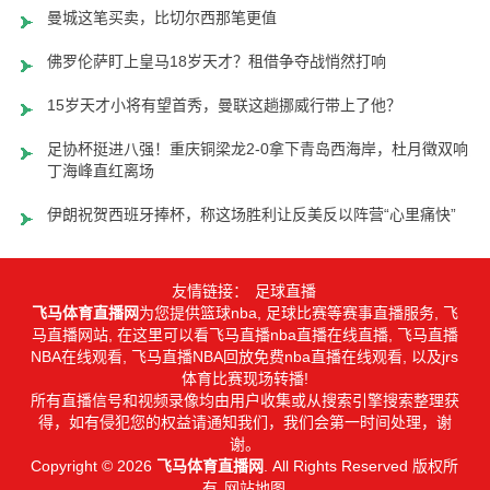
曼城这笔买卖，比切尔西那笔更值
佛罗伦萨盯上皇马18岁天才？租借争夺战悄然打响
15岁天才小将有望首秀，曼联这趟挪威行带上了他？
足协杯挺进八强！重庆铜梁龙2-0拿下青岛西海岸，杜月徵双响，
丁海峰直红离场
伊朗祝贺西班牙捧杯，称这场胜利让反美反以阵营“心里痛快”
友情链接：
足球直播
飞马体育直播网
为您提供篮球nba, 足球比赛等赛事直播服务, 飞
马直播网站, 在这里可以看飞马直播nba直播在线直播, 飞马直播
NBA在线观看, 飞马直播NBA回放免费nba直播在线观看, 以及jrs
体育比赛现场转播!
所有直播信号和视频录像均由用户收集或从搜索引擎搜索整理获
得，如有侵犯您的权益请通知我们，我们会第一时间处理，谢
谢。
Copyright © 2026
飞马体育直播网
. All Rights Reserved 版权所
有
网站地图