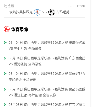
澳首超
08-08 12:30
坎培拉奥林匹克
VS
古玛老虎
体育录像
08月04日 佛山西甲足球联赛32强淘汰赛 肇庆恒骏成
VS 三七互娱 全场录像
08月04日 佛山西甲足球联赛32强淘汰赛 广东西南建设
VS 香港圣徒 全场录像
08月04日 佛山西甲足球联赛32强淘汰赛 贪玩游戏 VS
美的薪火 全场录像
08月04日 佛山西甲足球联赛32强淘汰赛 藝品高國際
VS 湛江狂狼·粵辉能源 全场录像
08月03日 佛山西甲足球联赛32强淘汰赛 广东客家青年