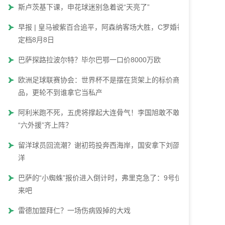
斯卢茨基下课，申花球迷别急着说“天亮了”
早报 | 皇马被紫百合追平，阿森纳客场大胜，C罗婚礼
定档8月8日
巴萨探路拉波尔特？毕尔巴鄂一口价8000万欧
欧洲足球联赛协会：世界杯不是摆在货架上的标价商
品，更轮不到谁拿它当私产
阿利米跑不死，五虎将撑起大连骨气！李国旭敢不敢让
“六外援”齐上阵？
留洋球员回流潮？谢初筠投奔西海岸，国安拿下刘邵子
洋
巴萨的“小蜘蛛”报价进入倒计时，弗里克急了：9号位快
来吧
雷德加盟拜仁？一场伤病毁掉的大戏