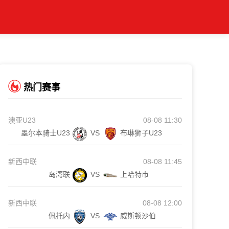
热门赛事
澳亚U23
08-08 11:30
墨尔本骑士U23
VS
布琳狮子U23
新西中联
08-08 11:45
岛湾联
VS
上哈特市
新西中联
08-08 12:00
佩托内
VS
威斯顿沙伯