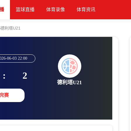
播
篮球直播
体育录像
体育资讯
S德利塔U21
026-06-03 22:00
:
2
德利塔U21
完赛