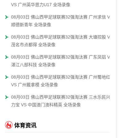
VS 广州英华思力U17 全场录像
08月03日 佛山西甲足球联赛32强淘汰赛 广州求信 VS
顺德新青年 全场录像
08月03日 佛山西甲足球联赛32强淘汰赛 大塘控股 VS
茂名市点都得 全场录像
08月03日 佛山西甲足球联赛32强淘汰赛 广东凤铝 VS
湛江八部科技 全场录像
08月03日 佛山西甲足球联赛32强淘汰赛 广州蜀地红
VS 广州戴拿模 全场录像
08月03日 佛山西甲足球联赛32强淘汰赛 三水乐民兴健
力宝 VS 中国澳门澳科精英 全场录像
体育资讯