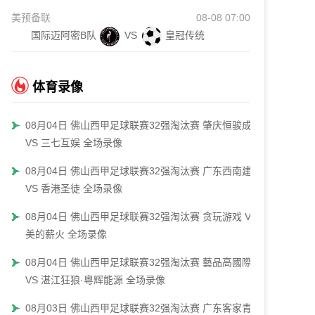
美预备联
08-08 07:00
国际迈阿密B队
VS
皇冠传统
体育录像
08月04日 佛山西甲足球联赛32强淘汰赛 肇庆恒骏成
VS 三七互娱 全场录像
08月04日 佛山西甲足球联赛32强淘汰赛 广东西南建设
VS 香港圣徒 全场录像
08月04日 佛山西甲足球联赛32强淘汰赛 贪玩游戏 VS
美的薪火 全场录像
08月04日 佛山西甲足球联赛32强淘汰赛 藝品高國際
VS 湛江狂狼·粵辉能源 全场录像
08月03日 佛山西甲足球联赛32强淘汰赛 广东客家青年