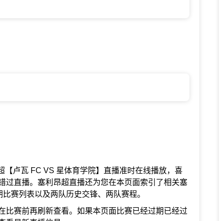
塞利昂超【卢瓦 FC VS 星体育学院】直播准时在线播放，喜
错过直播。塞利昂超直播还为您在本页面索引了相关塞
期比赛列表以及两队历史交锋、两队赛程。
在比赛前再刷新查看。如果本页面比赛已经过期已经过