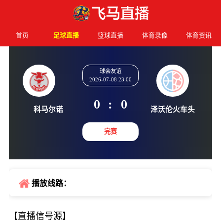
首页
足球直播
篮球直播
体育录像
体育资讯
球会友谊
2026-07-08 23:00
0
:
0
科马尔诺
泽沃伦火
完赛
播放线路：
【直播信号源】