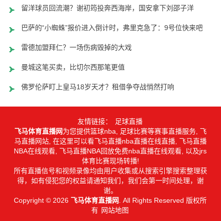
留洋球员回流潮？谢初筠投奔西海岸，国安拿下刘邵子洋
巴萨的“小蜘蛛”报价进入倒计时，弗里克急了：9号位快来吧
雷德加盟拜仁？一场伤病毁掉的大戏
曼城这笔买卖，比切尔西那笔更值
佛罗伦萨盯上皇马18岁天才？租借争夺战悄然打响
友情链接：
足球直播
飞马体育直播网
为您提供篮球nba, 足球比赛等赛事直播服务, 飞
马直播网站, 在这里可以看飞马直播nba直播在线直播, 飞马直播
NBA在线观看, 飞马直播NBA回放免费nba直播在线观看, 以及jrs
体育比赛现场转播!
所有直播信号和视频录像均由用户收集或从搜索引擎搜索整理获
得，如有侵犯您的权益请通知我们，我们会第一时间处理，谢
谢。
Copyright © 2026
飞马体育直播网
. All Rights Reserved 版权所
有
网站地图