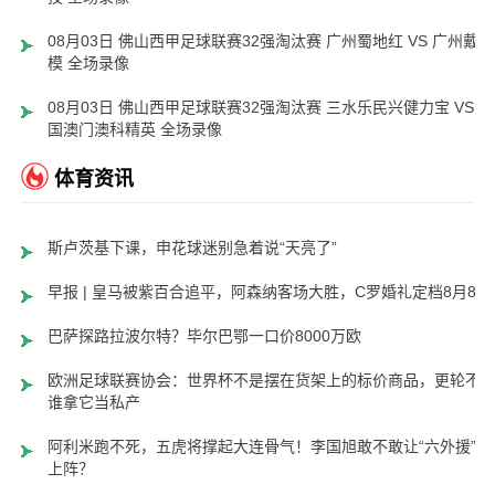
08月03日 佛山西甲足球联赛32强淘汰赛 广州蜀地红 VS 广州戴拿
模 全场录像
08月03日 佛山西甲足球联赛32强淘汰赛 三水乐民兴健力宝 VS 中
国澳门澳科精英 全场录像
体育资讯
斯卢茨基下课，申花球迷别急着说“天亮了”
早报 | 皇马被紫百合追平，阿森纳客场大胜，C罗婚礼定档8月8日
巴萨探路拉波尔特？毕尔巴鄂一口价8000万欧
欧洲足球联赛协会：世界杯不是摆在货架上的标价商品，更轮不
谁拿它当私产
阿利米跑不死，五虎将撑起大连骨气！李国旭敢不敢让“六外援”齐
上阵？