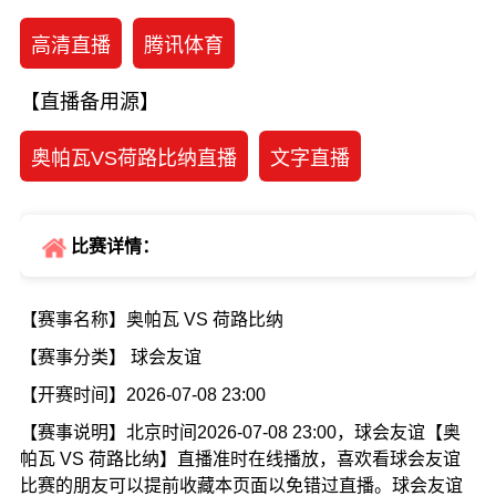
高清直播
腾讯体育
【直播备用源】
奥帕瓦VS荷路比纳直播
文字直播
比赛详情：
【赛事名称】奥帕瓦 VS 荷路比纳
【赛事分类】 球会友谊
【开赛时间】2026-07-08 23:00
【赛事说明】北京时间2026-07-08 23:00，球会友谊【奥
帕瓦 VS 荷路比纳】直播准时在线播放，喜欢看球会友谊
比赛的朋友可以提前收藏本页面以免错过直播。球会友谊