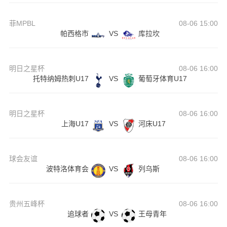
菲MPBL
08-06 15:00
帕西格市
VS
库拉坎
明日之星杯
08-06 16:00
托特纳姆热刺U17
VS
葡萄牙体育U17
明日之星杯
08-06 16:00
上海U17
VS
河床U17
球会友谊
08-06 16:00
波特洛体育会
VS
列乌斯
贵州五峰杯
08-06 16:00
追球者
VS
王母青年