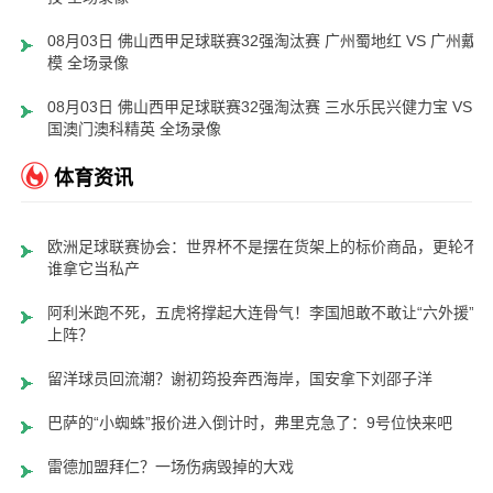
08月03日 佛山西甲足球联赛32强淘汰赛 广州蜀地红 VS 广州戴拿
模 全场录像
08月03日 佛山西甲足球联赛32强淘汰赛 三水乐民兴健力宝 VS 中
国澳门澳科精英 全场录像
体育资讯
欧洲足球联赛协会：世界杯不是摆在货架上的标价商品，更轮不
谁拿它当私产
阿利米跑不死，五虎将撑起大连骨气！李国旭敢不敢让“六外援”齐
上阵？
留洋球员回流潮？谢初筠投奔西海岸，国安拿下刘邵子洋
巴萨的“小蜘蛛”报价进入倒计时，弗里克急了：9号位快来吧
雷德加盟拜仁？一场伤病毁掉的大戏