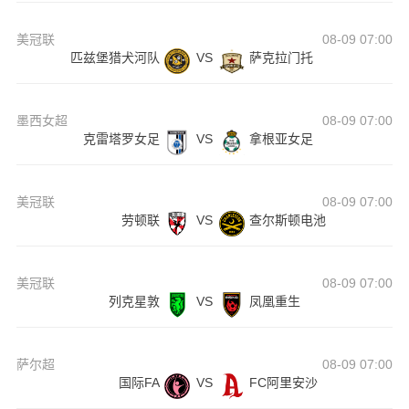
美冠联
08-09 07:00
匹兹堡猎犬河队
VS
萨克拉门托
墨西女超
08-09 07:00
克雷塔罗女足
VS
拿根亚女足
美冠联
08-09 07:00
劳顿联
VS
查尔斯顿电池
美冠联
08-09 07:00
列克星敦
VS
凤凰重生
萨尔超
08-09 07:00
国际FA
VS
FC阿里安沙