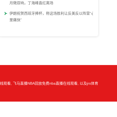
月徵双响，丁海峰直红离场
伊朗祝贺西班牙捧杯，称这场胜利让反美反以阵营“心
里痛快”
观看, 飞马直播NBA回放免费nba直播在线观看, 以及jrs体育
我们会第一时间处理，谢谢。
图