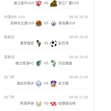
浙江金牛U19
VS
浙江广厦U19
中国NBL U19
08-06 20:30
吉林东北虎U19
VS
青岛鹰U19
莫桑冠
08-06 20:45
费罗维亚
VS
彭巴湾
莫桑冠
08-06 20:45
维兰库洛FC
VS
贝拉铁路
也门甲
08-06 21:00
海拉尔荷达
VS
史兰姆
也门甲
08-06 21:00
阿里萨纳
VS
哈德瑞马特