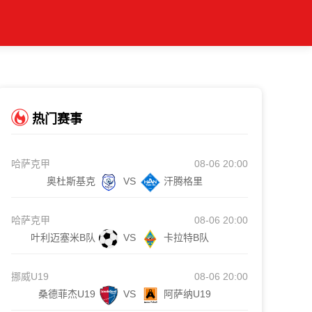
热门赛事
哈萨克甲
08-06 20:00
奥杜斯基克
VS
汗腾格里
哈萨克甲
08-06 20:00
叶利迈塞米B队
VS
卡拉特B队
挪威U19
08-06 20:00
桑德菲杰U19
VS
阿萨纳U19