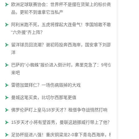
欧洲足球联赛协会：世界杯不是摆在货架上的标价商
品，更轮不到谁拿它当私产
阿利米跑不死，五虎将撑起大连骨气！李国旭敢不敢让
“六外援”齐上阵？
留洋球员回流潮？谢初筠投奔西海岸，国安拿下刘邵子
洋
巴萨的“小蜘蛛”报价进入倒计时，弗里克急了：9号位快
来吧
雷德加盟拜仁？一场伤病毁掉的大戏
曼城这笔买卖，比切尔西那笔更值
佛罗伦萨盯上皇马18岁天才？租借争夺战悄然打响
15岁天才小将有望首秀，曼联这趟挪威行带上了他？
足协杯挺进八强！重庆铜梁龙2-0拿下青岛西海岸，杜