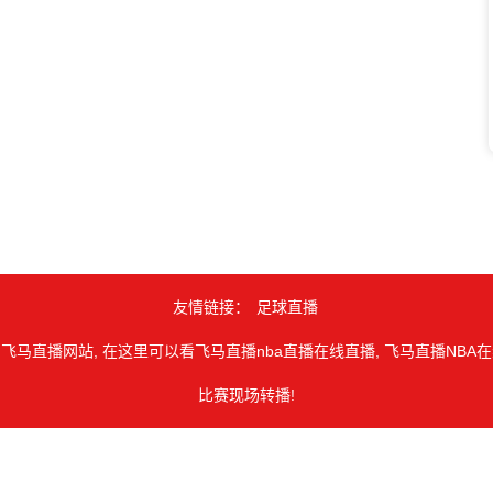
友情链接：
足球直播
 飞马直播网站, 在这里可以看飞马直播nba直播在线直播, 飞马直播NBA在线
比赛现场转播!
由用户收集或从搜索引擎搜索整理获得，如有侵犯您的权益请通知我们，
opyright © 2026
飞马体育直播网
. All Rights Reserved 版权所有
网站地