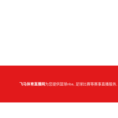
飞马体育直播网
为您提供篮球nba, 足球比赛等赛事直播服务,
所有直播信号和视频录像均
C