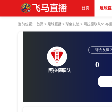
首页
足球直
当前位置：
首页
>
足球直播
>
球会友谊
>
阿拉德联队VS布
球会友谊
2
0
阿拉德联队