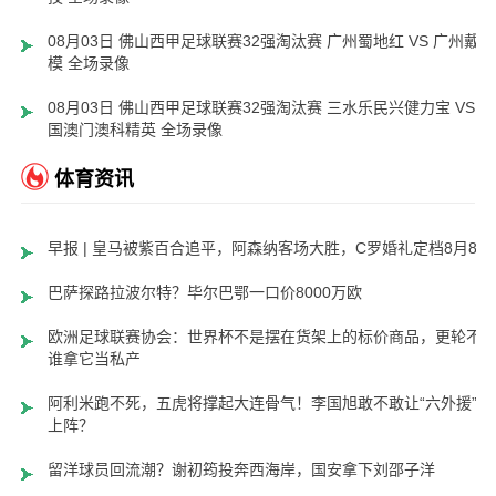
08月03日 佛山西甲足球联赛32强淘汰赛 广州蜀地红 VS 广州戴拿
模 全场录像
08月03日 佛山西甲足球联赛32强淘汰赛 三水乐民兴健力宝 VS 中
国澳门澳科精英 全场录像
体育资讯
早报 | 皇马被紫百合追平，阿森纳客场大胜，C罗婚礼定档8月8日
巴萨探路拉波尔特？毕尔巴鄂一口价8000万欧
欧洲足球联赛协会：世界杯不是摆在货架上的标价商品，更轮不
谁拿它当私产
阿利米跑不死，五虎将撑起大连骨气！李国旭敢不敢让“六外援”齐
上阵？
留洋球员回流潮？谢初筠投奔西海岸，国安拿下刘邵子洋