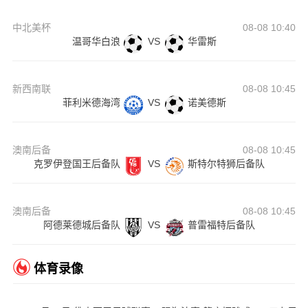
中北美杯
08-08 10:40
温哥华白浪
VS
华雷斯
新西南联
08-08 10:45
菲利米德海湾
VS
诺美德斯
澳南后备
08-08 10:45
克罗伊登国王后备队
VS
斯特尔特狮后备队
澳南后备
08-08 10:45
阿德莱德城后备队
VS
普雷福特后备队
体育录像