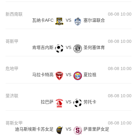
新西南联
08-08 10:00
瓦纳卡AFC
VS
塞尔温联合
哥斯甲
08-08 10:00
肯塔吉内斯
VS
圣何塞体育
危地甲
08-08 10:00
马拉卡特高
VS
夏拉祖
斐济联
08-08 10:00
拉巴萨
VS
劳托卡
哥斯女甲
08-08 10:00
迪马斯埃斯卡苏女足
VS
萨普里萨女足