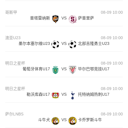
哥斯甲
08-09 10:00
普塔雷纳斯
VS
萨普里萨
澳亚U23
08-09 10:00
墨尔本塞尔维U23
VS
北部吉隆勇士U23
明日之星杯
08-09 10:00
葡萄牙体育U17
VS
毕尔巴鄂竞技U17
明日之星杯
08-09 10:00
勒沃库森U17
VS
托特纳姆热刺U17
萨尔LNBS
08-09 10:00
斗牛犬
VS
卡乔罗斯斗牛