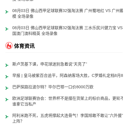
08月03日 佛山西甲足球联赛32强淘汰赛 广州蜀地红 VS 广州戴拿
模 全场录像
08月03日 佛山西甲足球联赛32强淘汰赛 三水乐民兴健力宝 VS 中
国澳门澳科精英 全场录像
体育资讯
斯卢茨基下课，申花球迷别急着说“天亮了”
早报 | 皇马被紫百合追平，阿森纳客场大胜，C罗婚礼定档8月8日
巴萨探路拉波尔特？毕尔巴鄂一口价8000万欧
欧洲足球联赛协会：世界杯不是摆在货架上的标价商品，更轮不
谁拿它当私产
阿利米跑不死，五虎将撑起大连骨气！李国旭敢不敢让“六外援”齐
上阵？