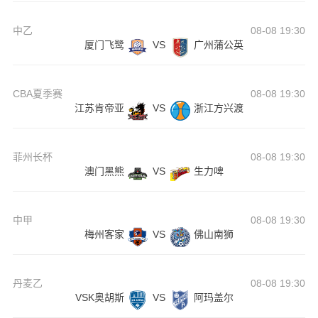
中乙
08-08 19:30
厦门飞鹭
VS
广州蒲公英
CBA夏季赛
08-08 19:30
江苏肯帝亚
VS
浙江方兴渡
菲州长杯
08-08 19:30
澳门黑熊
VS
生力啤
中甲
08-08 19:30
梅州客家
VS
佛山南狮
丹麦乙
08-08 19:30
VSK奥胡斯
VS
阿玛盖尔