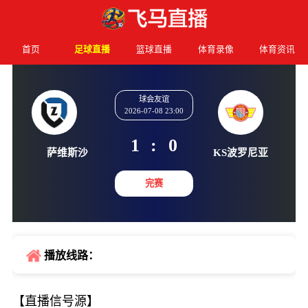
首页
足球直播
篮球直播
体育录像
体育资讯
球会友谊
2026-07-08 23:00
1
:
0
萨维斯沙
KS波罗
完赛
播放线路：
【直播信号源】