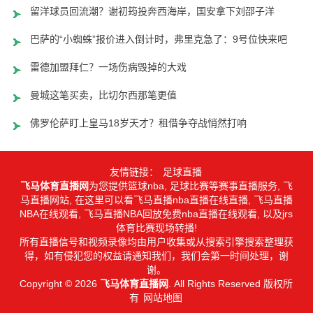
留洋球员回流潮？谢初筠投奔西海岸，国安拿下刘邵子洋
巴萨的“小蜘蛛”报价进入倒计时，弗里克急了：9号位快来吧
雷德加盟拜仁？一场伤病毁掉的大戏
曼城这笔买卖，比切尔西那笔更值
佛罗伦萨盯上皇马18岁天才？租借争夺战悄然打响
友情链接：
足球直播
飞马体育直播网
为您提供篮球nba, 足球比赛等赛事直播服务, 飞
马直播网站, 在这里可以看飞马直播nba直播在线直播, 飞马直播
NBA在线观看, 飞马直播NBA回放免费nba直播在线观看, 以及jrs
体育比赛现场转播!
所有直播信号和视频录像均由用户收集或从搜索引擎搜索整理获
得，如有侵犯您的权益请通知我们，我们会第一时间处理，谢
谢。
Copyright © 2026
飞马体育直播网
. All Rights Reserved 版权所
有
网站地图