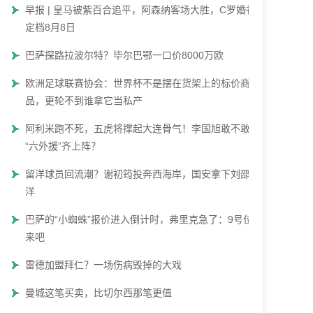
早报 | 皇马被紫百合追平，阿森纳客场大胜，C罗婚礼
定档8月8日
巴萨探路拉波尔特？毕尔巴鄂一口价8000万欧
欧洲足球联赛协会：世界杯不是摆在货架上的标价商
品，更轮不到谁拿它当私产
阿利米跑不死，五虎将撑起大连骨气！李国旭敢不敢让
“六外援”齐上阵？
留洋球员回流潮？谢初筠投奔西海岸，国安拿下刘邵子
洋
巴萨的“小蜘蛛”报价进入倒计时，弗里克急了：9号位快
来吧
雷德加盟拜仁？一场伤病毁掉的大戏
曼城这笔买卖，比切尔西那笔更值