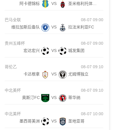
阿卡德锦标
VS
圣米格利托体育后备队
巴马全联
08-07 09:00
维拉加斯后备队
VS
拉法米利亚FC
贵州五峰杯
08-07 09:00
宏达宏兴
VS
城发集团
哥伦乙
08-07 09:10
卡达根拿
VS
尤姆博独立
中北美杯
08-07 09:10
奥斯汀FC
VS
蒂华纳
中北美杯
08-07 10:00
墨西哥美洲
VS
圣地亚哥