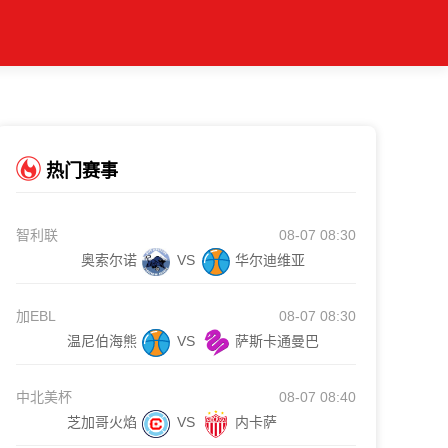
热门赛事
智利联
08-07 08:30
奥索尔诺
VS
华尔迪维亚
加EBL
08-07 08:30
温尼伯海熊
VS
萨斯卡通曼巴
中北美杯
08-07 08:40
芝加哥火焰
VS
内卡萨