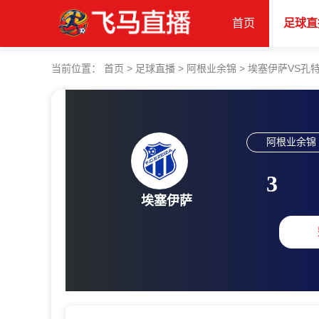
首页
足球直
当前位置：
首页
>
足球直播
>
阿根业余锦
>
埃塞伊萨VS孔
阿根业余锦
3
埃塞伊萨