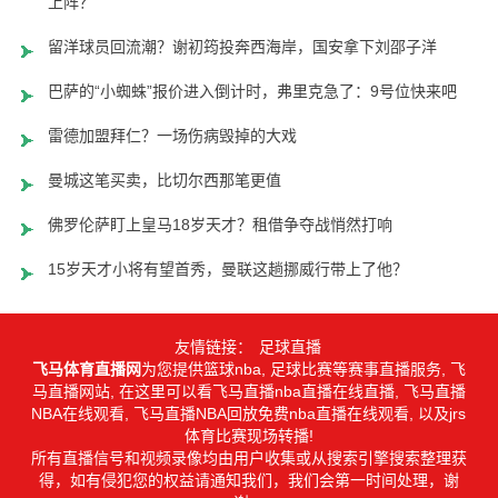
上阵？
留洋球员回流潮？谢初筠投奔西海岸，国安拿下刘邵子洋
巴萨的“小蜘蛛”报价进入倒计时，弗里克急了：9号位快来吧
雷德加盟拜仁？一场伤病毁掉的大戏
曼城这笔买卖，比切尔西那笔更值
佛罗伦萨盯上皇马18岁天才？租借争夺战悄然打响
15岁天才小将有望首秀，曼联这趟挪威行带上了他？
友情链接：
足球直播
飞马体育直播网
为您提供篮球nba, 足球比赛等赛事直播服务, 飞
马直播网站, 在这里可以看飞马直播nba直播在线直播, 飞马直播
NBA在线观看, 飞马直播NBA回放免费nba直播在线观看, 以及jrs
体育比赛现场转播!
所有直播信号和视频录像均由用户收集或从搜索引擎搜索整理获
得，如有侵犯您的权益请通知我们，我们会第一时间处理，谢