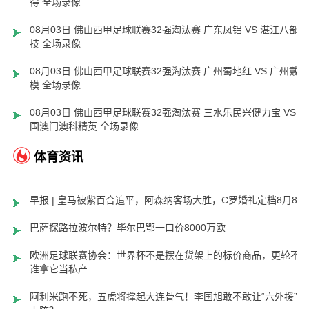
得 全场录像
08月03日 佛山西甲足球联赛32强淘汰赛 广东凤铝 VS 湛江八部科
技 全场录像
08月03日 佛山西甲足球联赛32强淘汰赛 广州蜀地红 VS 广州戴拿
模 全场录像
08月03日 佛山西甲足球联赛32强淘汰赛 三水乐民兴健力宝 VS 中
国澳门澳科精英 全场录像
体育资讯
早报 | 皇马被紫百合追平，阿森纳客场大胜，C罗婚礼定档8月8日
巴萨探路拉波尔特？毕尔巴鄂一口价8000万欧
欧洲足球联赛协会：世界杯不是摆在货架上的标价商品，更轮不
谁拿它当私产
阿利米跑不死，五虎将撑起大连骨气！李国旭敢不敢让“六外援”齐