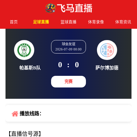
首页
足球直播
篮球直播
体育录像
体育资讯
球会友谊
2026-07-09 00:00
0
:
0
帕基斯B队
萨尔博
完赛
播放线路：
【直播信号源】