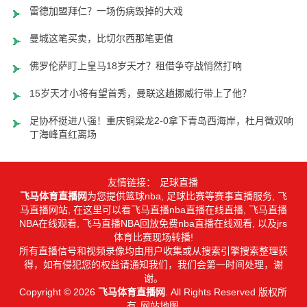
雷德加盟拜仁？一场伤病毁掉的大戏
曼城这笔买卖，比切尔西那笔更值
佛罗伦萨盯上皇马18岁天才？租借争夺战悄然打响
15岁天才小将有望首秀，曼联这趟挪威行带上了他？
足协杯挺进八强！重庆铜梁龙2-0拿下青岛西海岸，杜月徵双响，
丁海峰直红离场
友情链接：
足球直播
飞马体育直播网
为您提供篮球nba, 足球比赛等赛事直播服务, 飞
马直播网站, 在这里可以看飞马直播nba直播在线直播, 飞马直播
NBA在线观看, 飞马直播NBA回放免费nba直播在线观看, 以及jrs
体育比赛现场转播!
所有直播信号和视频录像均由用户收集或从搜索引擎搜索整理获
得，如有侵犯您的权益请通知我们，我们会第一时间处理，谢
谢。
Copyright © 2026
飞马体育直播网
. All Rights Reserved 版权所
有
网站地图