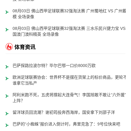
08月03日 佛山西甲足球联赛32强淘汰赛 广州蜀地红 VS 广州戴拿
模 全场录像
08月03日 佛山西甲足球联赛32强淘汰赛 三水乐民兴健力宝 VS 中
国澳门澳科精英 全场录像
体育资讯
巴萨探路拉波尔特？毕尔巴鄂一口价8000万欧
欧洲足球联赛协会：世界杯不是摆在货架上的标价商品，更轮不
谁拿它当私产
阿利米跑不死，五虎将撑起大连骨气！李国旭敢不敢让“六外援”齐
上阵？
留洋球员回流潮？谢初筠投奔西海岸，国安拿下刘邵子洋
巴萨的“小蜘蛛”报价进入倒计时，弗里克急了：9号位快来吧