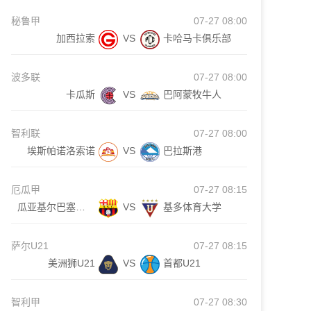
秘鲁甲
07-27 08:00
加西拉索
VS
卡哈马卡俱乐部
波多联
07-27 08:00
卡瓜斯
VS
巴阿蒙牧牛人
智利联
07-27 08:00
埃斯帕诺洛索诺
VS
巴拉斯港
厄瓜甲
07-27 08:15
瓜亚基尔巴塞罗那
VS
基多体育大学
萨尔U21
07-27 08:15
美洲狮U21
VS
首都U21
智利甲
07-27 08:30