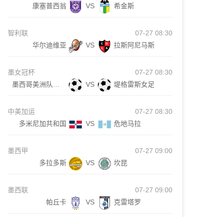
康塞普西翁
VS
希金斯
智利联
07-27 08:30
华尔迪维亚
VS
拉斯阿尼马斯
墨女冠杯
07-27 08:30
墨西哥美洲队女足
VS
堤格雷斯女足
中美加运
07-27 08:30
多米尼加共和国
VS
危地马拉
墨西甲
07-27 09:00
多拉多斯
VS
坎昆
墨西联
07-27 09:00
帕丘卡
VS
克雷塔罗