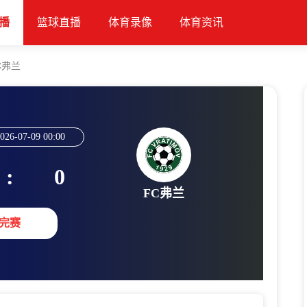
播
篮球直播
体育录像
体育资讯
C弗兰
026-07-09 00:00
:
0
FC弗兰
完赛