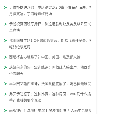
足协杯挺进八强！重庆铜梁龙2-0拿下青岛西海岸，杜
月徵双响，丁海峰直红离场
伊朗祝贺西班牙捧杯，称这场胜利让反美反以阵营“心
里痛快”
佛山南狮主场1-2不敌南通支云，胡鸣飞首开纪录，安
屹斐绝杀定局
西超杯主办地悬了？中国、美国、埃及都来抢
决战前夕的头一堂训练课：阿根廷人笑出声，梅西光脚
坐着聊天
半决赛又输西班牙，法国队彻底崩了，姆巴佩最难受
弗罗伊勒怒了：这种比赛，这种局面，VAR凭什么插
手？我就想要个说法
雨战铁西！沈阳哈尔滨上演激情对决 万人雨中合唱见证