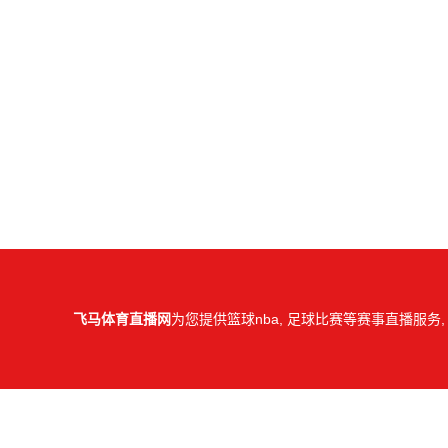
飞马体育直播网
为您提供篮球nba, 足球比赛等赛事直播服务,
所有直播信号和视频录像均
C