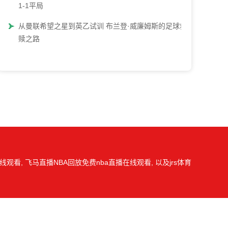
1-1平局
从曼联希望之星到英乙试训 布兰登·威廉姆斯的足球救
赎之路
观看, 飞马直播NBA回放免费nba直播在线观看, 以及jrs体育
我们会第一时间处理，谢谢。
图