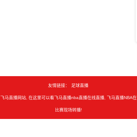
友情链接：
足球直播
 飞马直播网站, 在这里可以看飞马直播nba直播在线直播, 飞马直播NBA在线
比赛现场转播!
由用户收集或从搜索引擎搜索整理获得，如有侵犯您的权益请通知我们，
opyright © 2026
飞马体育直播网
. All Rights Reserved 版权所有
网站地