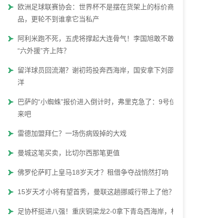
欧洲足球联赛协会：世界杯不是摆在货架上的标价商
品，更轮不到谁拿它当私产
阿利米跑不死，五虎将撑起大连骨气！李国旭敢不敢让
“六外援”齐上阵？
留洋球员回流潮？谢初筠投奔西海岸，国安拿下刘邵子
洋
巴萨的“小蜘蛛”报价进入倒计时，弗里克急了：9号位快
来吧
雷德加盟拜仁？一场伤病毁掉的大戏
曼城这笔买卖，比切尔西那笔更值
佛罗伦萨盯上皇马18岁天才？租借争夺战悄然打响
15岁天才小将有望首秀，曼联这趟挪威行带上了他？
足协杯挺进八强！重庆铜梁龙2-0拿下青岛西海岸，杜