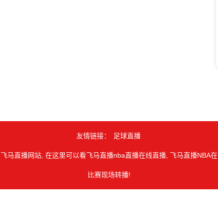
友情链接：
足球直播
 飞马直播网站, 在这里可以看飞马直播nba直播在线直播, 飞马直播NBA在线
比赛现场转播!
由用户收集或从搜索引擎搜索整理获得，如有侵犯您的权益请通知我们，
opyright © 2026
飞马体育直播网
. All Rights Reserved 版权所有
网站地