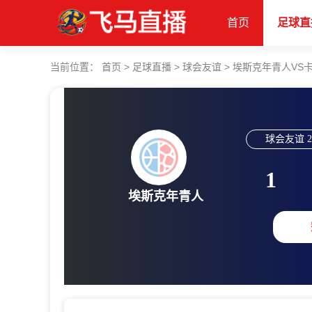
首页
足球直
当前位置：
首页
>
足球直播
>
球会友谊
>
埃斯克年青人VS
球会友谊
2
1
埃斯克年青人