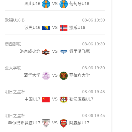
黑山U16
VS
葡萄牙U16
欧锦U16 B
08-06 19:30
波黑U16
VS
挪威U16
澳西部联
08-06 19:30
洛京咸火焰
VS
佩里湖飞鹰
亚大学联
08-06 19:30
清华大学
VS
菲律宾大学
明日之星杯
08-06 19:45
中国U17
VS
勒沃库森U17
明日之星杯
08-06 19:45
毕尔巴鄂竞技U17
VS
阿森纳U17