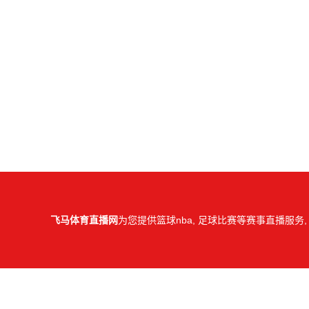
飞马体育直播网
为您提供篮球nba, 足球比赛等赛事直播服务,
所有直播信号和视频录像均
C