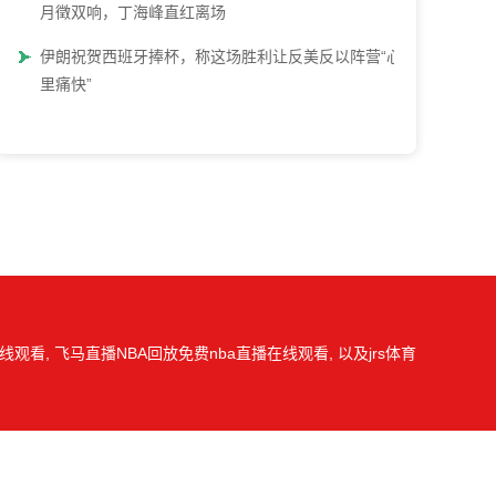
月徵双响，丁海峰直红离场
伊朗祝贺西班牙捧杯，称这场胜利让反美反以阵营“心
里痛快”
观看, 飞马直播NBA回放免费nba直播在线观看, 以及jrs体育
我们会第一时间处理，谢谢。
图