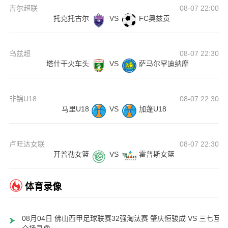
吉尔超联
08-07 22:00
托克托古尔
VS
FC奥兹贡
乌兹超
08-07 22:30
塔什干火车头
VS
萨马尔罕迪纳摩
非锦U18
08-07 22:30
马里U18
VS
加蓬U18
卢旺达女联
08-07 22:30
开普勒女篮
VS
霍普斯女篮
体育录像
08月04日 佛山西甲足球联赛32强淘汰赛 肇庆恒骏成 VS 三七互娱