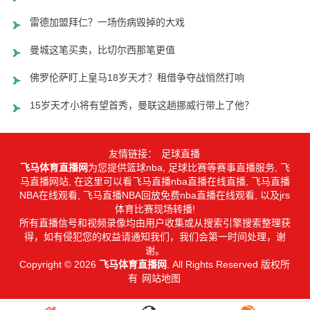
雷德加盟拜仁？一场伤病毁掉的大戏
曼城这笔买卖，比切尔西那笔更值
佛罗伦萨盯上皇马18岁天才？租借争夺战悄然打响
15岁天才小将有望首秀，曼联这趟挪威行带上了他？
友情链接：
足球直播
飞马体育直播网
为您提供篮球nba, 足球比赛等赛事直播服务, 飞
马直播网站, 在这里可以看飞马直播nba直播在线直播, 飞马直播
NBA在线观看, 飞马直播NBA回放免费nba直播在线观看, 以及jrs
体育比赛现场转播!
所有直播信号和视频录像均由用户收集或从搜索引擎搜索整理获
得，如有侵犯您的权益请通知我们，我们会第一时间处理，谢
谢。
Copyright © 2026
飞马体育直播网
. All Rights Reserved 版权所
有
网站地图