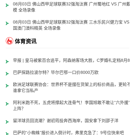
08月03日 佛山西甲足球联赛32强淘汰赛 广州蜀地红 VS 广州戴拿
模 全场录像
08月03日 佛山西甲足球联赛32强淘汰赛 三水乐民兴健力宝 VS 中
国澳门澳科精英 全场录像
体育资讯
早报 | 皇马被紫百合追平，阿森纳客场大胜，C罗婚礼定档8月8日
巴萨探路拉波尔特？毕尔巴鄂一口价8000万欧
欧洲足球联赛协会：世界杯不是摆在货架上的标价商品，更轮不
谁拿它当私产
阿利米跑不死，五虎将撑起大连骨气！李国旭敢不敢让“六外援”齐
上阵？
留洋球员回流潮？谢初筠投奔西海岸，国安拿下刘邵子洋
巴萨的“小蜘蛛”报价进入倒计时，弗里克急了：9号位快来吧