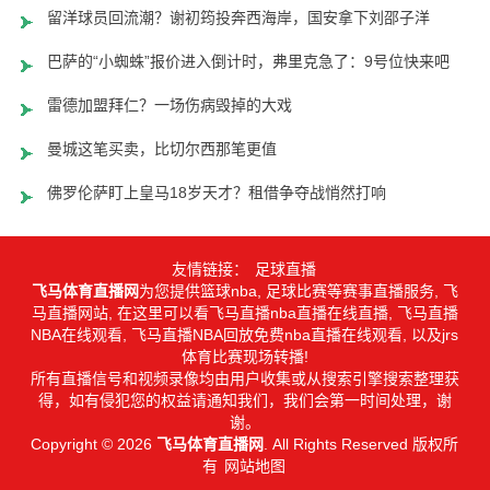
留洋球员回流潮？谢初筠投奔西海岸，国安拿下刘邵子洋
巴萨的“小蜘蛛”报价进入倒计时，弗里克急了：9号位快来吧
雷德加盟拜仁？一场伤病毁掉的大戏
曼城这笔买卖，比切尔西那笔更值
佛罗伦萨盯上皇马18岁天才？租借争夺战悄然打响
友情链接：
足球直播
飞马体育直播网
为您提供篮球nba, 足球比赛等赛事直播服务, 飞
马直播网站, 在这里可以看飞马直播nba直播在线直播, 飞马直播
NBA在线观看, 飞马直播NBA回放免费nba直播在线观看, 以及jrs
体育比赛现场转播!
所有直播信号和视频录像均由用户收集或从搜索引擎搜索整理获
得，如有侵犯您的权益请通知我们，我们会第一时间处理，谢
谢。
Copyright © 2026
飞马体育直播网
. All Rights Reserved 版权所
有
网站地图