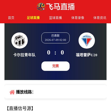
首页
足球直播
篮球直播
体育录像
体育资讯
巴青联
2026-07-09 02:00
0
:
0
卡尔拉青年队
福塔雷萨
完赛
播放线路：
【直播信号源】