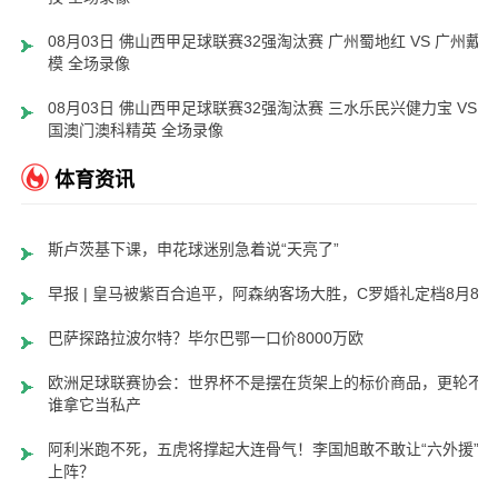
08月03日 佛山西甲足球联赛32强淘汰赛 广州蜀地红 VS 广州戴拿
模 全场录像
08月03日 佛山西甲足球联赛32强淘汰赛 三水乐民兴健力宝 VS 中
国澳门澳科精英 全场录像
体育资讯
斯卢茨基下课，申花球迷别急着说“天亮了”
早报 | 皇马被紫百合追平，阿森纳客场大胜，C罗婚礼定档8月8日
巴萨探路拉波尔特？毕尔巴鄂一口价8000万欧
欧洲足球联赛协会：世界杯不是摆在货架上的标价商品，更轮不
谁拿它当私产
阿利米跑不死，五虎将撑起大连骨气！李国旭敢不敢让“六外援”齐
上阵？