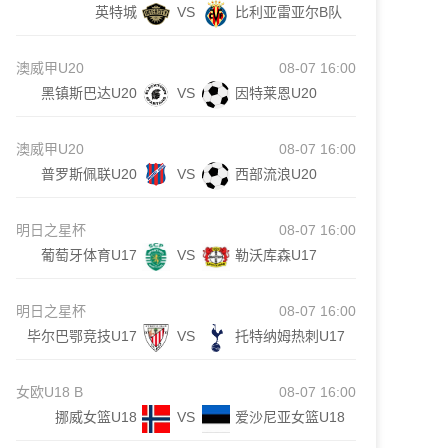
英特城
VS
比利亚雷亚尔B队
澳威甲U20
08-07 16:00
黑镇斯巴达U20
VS
因特莱恩U20
澳威甲U20
08-07 16:00
普罗斯佩联U20
VS
西部流浪U20
明日之星杯
08-07 16:00
葡萄牙体育U17
VS
勒沃库森U17
明日之星杯
08-07 16:00
毕尔巴鄂竞技U17
VS
托特纳姆热刺U17
女欧U18 B
08-07 16:00
挪威女篮U18
VS
爱沙尼亚女篮U18