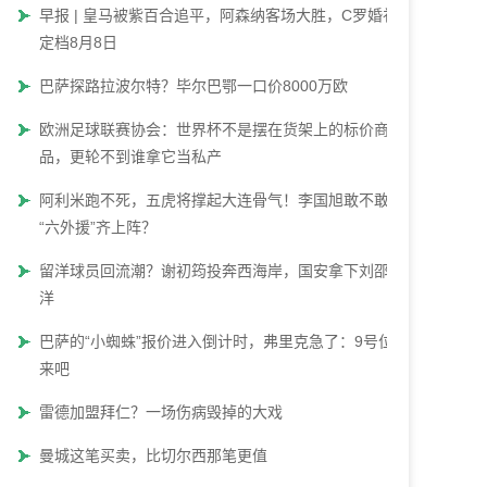
早报 | 皇马被紫百合追平，阿森纳客场大胜，C罗婚礼
定档8月8日
巴萨探路拉波尔特？毕尔巴鄂一口价8000万欧
欧洲足球联赛协会：世界杯不是摆在货架上的标价商
品，更轮不到谁拿它当私产
阿利米跑不死，五虎将撑起大连骨气！李国旭敢不敢让
“六外援”齐上阵？
留洋球员回流潮？谢初筠投奔西海岸，国安拿下刘邵子
洋
巴萨的“小蜘蛛”报价进入倒计时，弗里克急了：9号位快
来吧
雷德加盟拜仁？一场伤病毁掉的大戏
曼城这笔买卖，比切尔西那笔更值