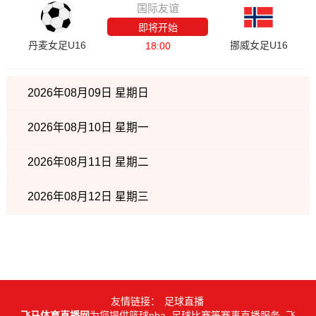
国际友谊
即将开始
丹麦女足U16
挪威女足U16
18:00
2026年08月09日 星期日
2026年08月10日 星期一
2026年08月11日 星期二
2026年08月12日 星期三
友情链接：
足球直播
飞马体育直播网
为您提供篮球nba, 足球比赛等赛事直播服务, 飞