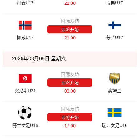
丹麦U17
瑞典U17
21:00
国际友谊
即将开始
挪威U17
芬兰U17
21:00
2026年08月08日 星期六
国际友谊
即将开始
突尼斯U21
奥姆兰
00:00
国际友谊
即将开始
芬兰女足U16
瑞典女足U16
17:00