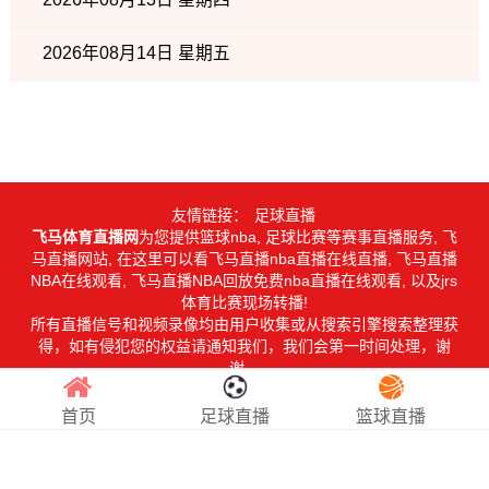
2026年08月14日 星期五
友情链接：
足球直播
飞马体育直播网
为您提供篮球nba, 足球比赛等赛事直播服务, 飞
马直播网站, 在这里可以看飞马直播nba直播在线直播, 飞马直播
NBA在线观看, 飞马直播NBA回放免费nba直播在线观看, 以及jrs
体育比赛现场转播!
所有直播信号和视频录像均由用户收集或从搜索引擎搜索整理获
得，如有侵犯您的权益请通知我们，我们会第一时间处理，谢
谢。
Copyright © 2026
飞马体育直播网
. All Rights Reserved 版权所
有
网站地图
首页
足球直播
篮球直播