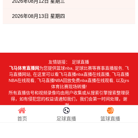
2026年08月12日 星期三
2026年08月13日 星期四
友情链接：
足球直播
飞马体育直播网
为您提供篮球nba, 足球比赛等赛事直播服务, 飞
马直播网站, 在这里可以看飞马直播nba直播在线直播, 飞马直播
NBA在线观看, 飞马直播NBA回放免费nba直播在线观看, 以及jrs
体育比赛现场转播!
所有直播信号和视频录像均由用户收集或从搜索引擎搜索整理获
得，如有侵犯您的权益请通知我们，我们会第一时间处理，谢
谢。
Copyright © 2026
飞马体育直播网
. All Rights Reserved 版权所
有
网站地图
首页
足球直播
篮球直播