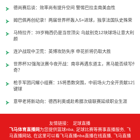
德尚赛后谈：效率尚有提升空间 警惕巴拉圭南美血性
姆巴佩再创纪录！两届世界杯轰入5+进球，独享法国队史殊荣
马特拉齐：39岁梅西仍是当世顶尖 乌兹别克12块球场让意大利汗
颜
连沪战现中卫荒：英博攻防失序 申花折将仍取大胜
世界杯32强淘汰赛今夜开战：南非再遇东道主，黑马能否续写传
奇？
枪手军团闪耀小组赛：15将悉数突围，中前场火力全开贡献12记
键球
意甲老将新动向：德西利奥或赴希腊次级联赛延续职业生涯
友情链接：
足球直播
飞马体育直播网
为您提供篮球nba, 足球比赛等赛事直播服务, 飞
马直播网站, 在这里可以看飞马直播nba直播在线直播, 飞马直播