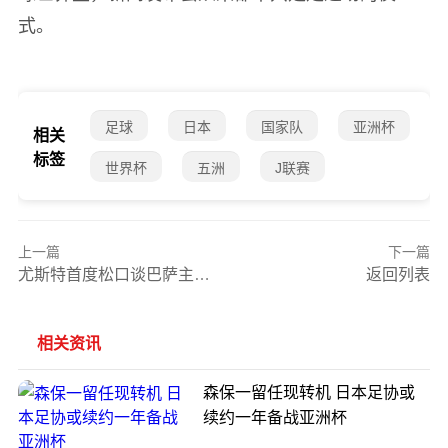
式。
足球
日本
国家队
亚洲杯
相关
标签
世界杯
五洲
J联赛
上一篇
下一篇
尤斯特首度松口谈巴萨主席梦：这份骄傲难以言喻，但还不到下决定时
返回列表
相关资讯
森保一留任现转机 日本足协或
续约一年备战亚洲杯