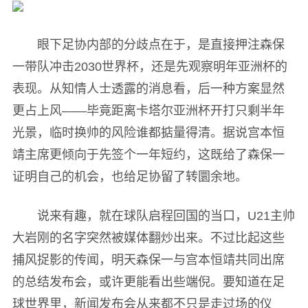
眼下足协内部的分歧点在于，是直接押注森保
一带队冲击2030世界杯，还是先观察明年亚洲杯的
表现。从知情人士透露的消息看，后一种方案显然
更占上风——毕竟距离卡塔尔亚洲杯开打只剩半年
光景，临时换帅的风险谁都掂量得清。据说宫本恒
靖主席更倾向于先签个一年短约，这既给了森保一
证明自己的机会，也给足协留了转圜余地。
说来有趣，就在球队启程回国的当口，U21主帅
大岩刚的名字突然被媒体翻炒出来。不过比起这些
捕风捉影的传闻，明天森保一与宫本恒靖共同出席
的总结发布会，或许更能看出些端倪。要知道在足
球世界里，新闻发布会从来都不只是走过场的仪