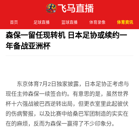
首页
足球直播
篮球直播
体育录像
体育资讯
森保一留任现转机 日本足协或续约一
年备战亚洲杯
发布时间：2026年07月05日 00:05 阅读：
2 次
东京体育7月2日独家披露，日本足协正考虑与
现任主帅森保一续签合约。有意思的是，虽然世界
杯十六强战被巴西逆转出局，但更衣室里此起彼伏
的伤病警报，以及比赛中给桑巴军团制造的实实在
在的麻烦，反而为森保一赢得了不少印象分。