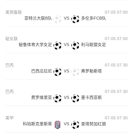
美预备联
07-05 07:00
亚特兰大联B队
VS
多伦多FCB队
秘女联
07-05 07:00
秘鲁体育大学女足
VS
利马联盟女足
巴丙
07-05 07:30
巴西瓜拉尼
VS
弗罗勒斯塔
巴丙
07-05 07:30
费罗维里亚
VS
塞卡西亚斯
美甲
07-05 07:30
科珀斯克里斯蒂
VS
查塔努加红狼