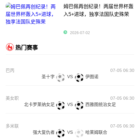
姆巴佩再创纪录！两届世界杯轰
入5+进球，独享法国队史殊荣
2026-07-02
热门赛事
巴丙
07-05 06:30
圣十字
VS
伊图诺
美女职
07-05 06:30
北卡罗莱纳女足
VS
西雅图统治女足
多米联
07-05 06:30
强大复仇者
VS
哈莱姆联合