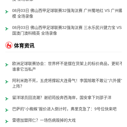
08月03日 佛山西甲足球联赛32强淘汰赛 广州蜀地红 VS 广州戴拿
模 全场录像
08月03日 佛山西甲足球联赛32强淘汰赛 三水乐民兴健力宝 VS 中
国澳门澳科精英 全场录像
体育资讯
欧洲足球联赛协会：世界杯不是摆在货架上的标价商品，更轮不
谁拿它当私产
阿利米跑不死，五虎将撑起大连骨气！李国旭敢不敢让“六外援”齐
上阵？
留洋球员回流潮？谢初筠投奔西海岸，国安拿下刘邵子洋
巴萨的“小蜘蛛”报价进入倒计时，弗里克急了：9号位快来吧
雷德加盟拜仁？一场伤病毁掉的大戏