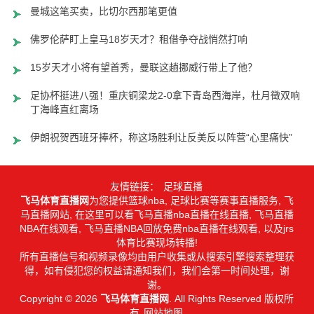
曼城这笔买卖，比切尔西那笔更值
佛罗伦萨盯上皇马18岁天才？租借争夺战悄然打响
15岁天才小将有望首秀，曼联这趟挪威行带上了他？
足协杯挺进八强！重庆铜梁龙2-0拿下青岛西海岸，杜月徵双响，
丁海峰直红离场
伊朗祝贺西班牙捧杯，称这场胜利让反美反以阵营“心里痛快”
友情链接：
足球直播
飞马体育直播网
为您提供篮球nba, 足球比赛等赛事直播服务, 飞
马直播网站, 在这里可以看飞马直播nba直播在线直播, 飞马直播
NBA在线观看, 飞马直播NBA回放免费nba直播在线观看, 以及jrs
体育比赛现场转播!
所有直播信号和视频录像均由用户收集或从搜索引擎搜索整理获
得，如有侵犯您的权益请通知我们，我们会第一时间处理，谢
谢。
Copyright © 2026
飞马体育直播网
. All Rights Reserved 版权所
有
网站地图