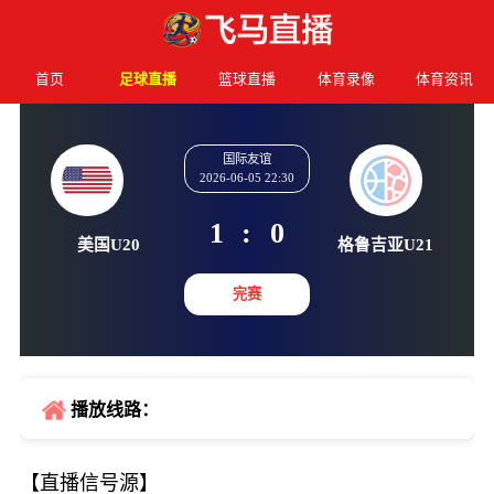
首页
足球直播
篮球直播
体育录像
体育资讯
国际友谊
2026-06-05 22:30
1
:
0
美国U20
格鲁吉亚
完赛
播放线路：
【直播信号源】