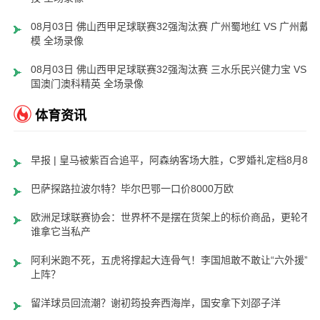
08月03日 佛山西甲足球联赛32强淘汰赛 广州蜀地红 VS 广州戴拿
模 全场录像
08月03日 佛山西甲足球联赛32强淘汰赛 三水乐民兴健力宝 VS 中
国澳门澳科精英 全场录像
体育资讯
早报 | 皇马被紫百合追平，阿森纳客场大胜，C罗婚礼定档8月8日
巴萨探路拉波尔特？毕尔巴鄂一口价8000万欧
欧洲足球联赛协会：世界杯不是摆在货架上的标价商品，更轮不
谁拿它当私产
阿利米跑不死，五虎将撑起大连骨气！李国旭敢不敢让“六外援”齐
上阵？
留洋球员回流潮？谢初筠投奔西海岸，国安拿下刘邵子洋