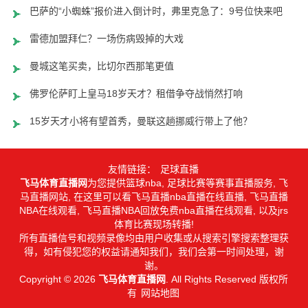
巴萨的“小蜘蛛”报价进入倒计时，弗里克急了：9号位快来吧
雷德加盟拜仁？一场伤病毁掉的大戏
曼城这笔买卖，比切尔西那笔更值
佛罗伦萨盯上皇马18岁天才？租借争夺战悄然打响
15岁天才小将有望首秀，曼联这趟挪威行带上了他？
友情链接：
足球直播
飞马体育直播网
为您提供篮球nba, 足球比赛等赛事直播服务, 飞
马直播网站, 在这里可以看飞马直播nba直播在线直播, 飞马直播
NBA在线观看, 飞马直播NBA回放免费nba直播在线观看, 以及jrs
体育比赛现场转播!
所有直播信号和视频录像均由用户收集或从搜索引擎搜索整理获
得，如有侵犯您的权益请通知我们，我们会第一时间处理，谢
谢。
Copyright © 2026
飞马体育直播网
. All Rights Reserved 版权所
有
网站地图