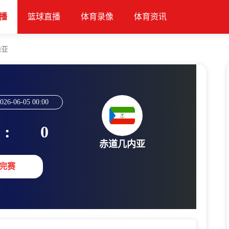
播
篮球直播
体育录像
体育资讯
内亚
026-06-05 00:00
:
0
赤道几内亚
完赛