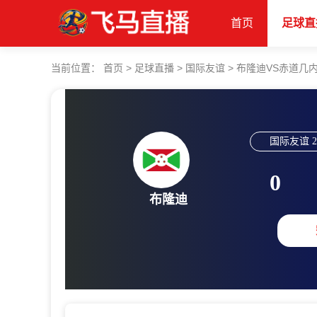
首页
足球直
当前位置：
首页
>
足球直播
>
国际友谊
>
布隆迪VS赤道几
国际友谊
2
0
布隆迪