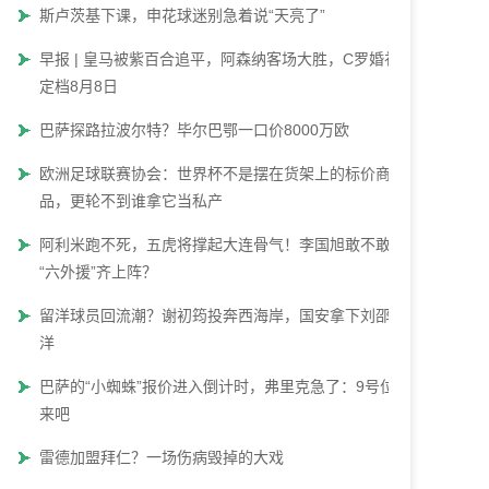
斯卢茨基下课，申花球迷别急着说“天亮了”
早报 | 皇马被紫百合追平，阿森纳客场大胜，C罗婚礼
定档8月8日
巴萨探路拉波尔特？毕尔巴鄂一口价8000万欧
欧洲足球联赛协会：世界杯不是摆在货架上的标价商
品，更轮不到谁拿它当私产
阿利米跑不死，五虎将撑起大连骨气！李国旭敢不敢让
“六外援”齐上阵？
留洋球员回流潮？谢初筠投奔西海岸，国安拿下刘邵子
洋
巴萨的“小蜘蛛”报价进入倒计时，弗里克急了：9号位快
来吧
雷德加盟拜仁？一场伤病毁掉的大戏