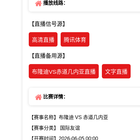
播放线路：
【直播信号源】
高清直播
腾讯体育
【直播备用源】
布隆迪VS赤道几内亚直播
文字直播
比赛详情：
【赛事名称】布隆迪 VS 赤道几内亚
【赛事分类】 国际友谊
【开赛时间】2026-06-05 00:00