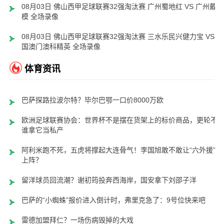
08月03日 佛山西甲足球联赛32强淘汰赛 广州蜀地红 VS 广州戴拿
模 全场录像
08月03日 佛山西甲足球联赛32强淘汰赛 三水乐民兴健力宝 VS 中
国澳门澳科精英 全场录像
体育资讯
巴萨探路拉波尔特？毕尔巴鄂一口价8000万欧
欧洲足球联赛协会：世界杯不是摆在货架上的标价商品，更轮不
谁拿它当私产
阿利米跑不死，五虎将撑起大连骨气！李国旭敢不敢让“六外援”齐
上阵？
留洋球员回流潮？谢初筠投奔西海岸，国安拿下刘邵子洋
巴萨的“小蜘蛛”报价进入倒计时，弗里克急了：9号位快来吧
雷德加盟拜仁？一场伤病毁掉的大戏