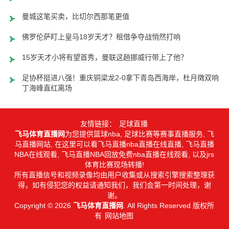
曼城这笔买卖，比切尔西那笔更值
佛罗伦萨盯上皇马18岁天才？租借争夺战悄然打响
15岁天才小将有望首秀，曼联这趟挪威行带上了他？
足协杯挺进八强！重庆铜梁龙2-0拿下青岛西海岸，杜月徵双响，
丁海峰直红离场
友情链接：
足球直播
飞马体育直播网
为您提供篮球nba, 足球比赛等赛事直播服务, 飞
马直播网站, 在这里可以看飞马直播nba直播在线直播, 飞马直播
NBA在线观看, 飞马直播NBA回放免费nba直播在线观看, 以及jrs
体育比赛现场转播!
所有直播信号和视频录像均由用户收集或从搜索引擎搜索整理获
得，如有侵犯您的权益请通知我们，我们会第一时间处理，谢
谢。
Copyright © 2026
飞马体育直播网
. All Rights Reserved 版权所
有
网站地图