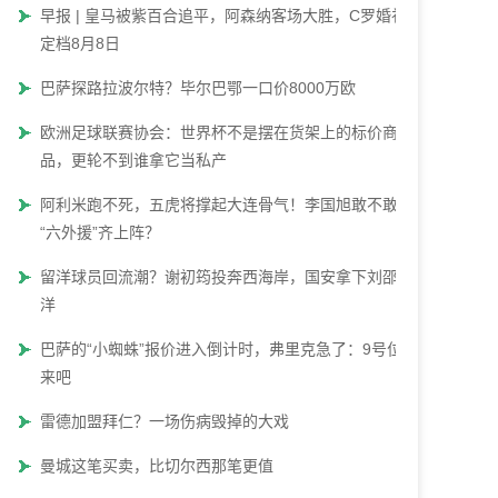
早报 | 皇马被紫百合追平，阿森纳客场大胜，C罗婚礼
定档8月8日
巴萨探路拉波尔特？毕尔巴鄂一口价8000万欧
欧洲足球联赛协会：世界杯不是摆在货架上的标价商
品，更轮不到谁拿它当私产
阿利米跑不死，五虎将撑起大连骨气！李国旭敢不敢让
“六外援”齐上阵？
留洋球员回流潮？谢初筠投奔西海岸，国安拿下刘邵子
洋
巴萨的“小蜘蛛”报价进入倒计时，弗里克急了：9号位快
来吧
雷德加盟拜仁？一场伤病毁掉的大戏
曼城这笔买卖，比切尔西那笔更值