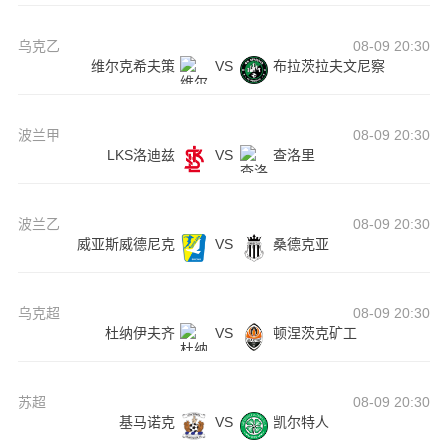
乌克乙
08-09 20:30
维尔克希夫策
VS
布拉茨拉夫文尼察
波兰甲
08-09 20:30
LKS洛迪兹
VS
查洛里
波兰乙
08-09 20:30
威亚斯威德尼克
VS
桑德克亚
乌克超
08-09 20:30
杜纳伊夫齐
VS
顿涅茨克矿工
苏超
08-09 20:30
基马诺克
VS
凯尔特人