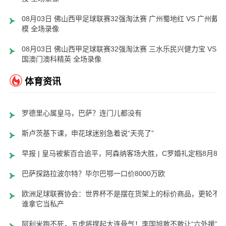
08月03日 佛山西甲足球联赛32强淘汰赛 广州蜀地红 VS 广州戴拿
模 全场录像
08月03日 佛山西甲足球联赛32强淘汰赛 三水乐民兴健力宝 VS 中
国澳门澳科精英 全场录像
体育资讯
罗德里心属皇马，巴萨？连门儿都没有
斯卢茨基下课，申花球迷别急着说“天亮了”
早报 | 皇马被紫百合追平，阿森纳客场大胜，C罗婚礼定档8月8日
巴萨探路拉波尔特？毕尔巴鄂一口价8000万欧
欧洲足球联赛协会：世界杯不是摆在货架上的标价商品，更轮不
谁拿它当私产
阿利米跑不死，五虎将撑起大连骨气！李国旭敢不敢让“六外援”齐