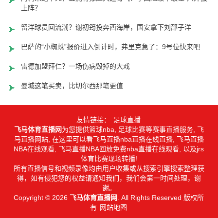
上阵？
留洋球员回流潮？谢初筠投奔西海岸，国安拿下刘邵子洋
巴萨的“小蜘蛛”报价进入倒计时，弗里克急了：9号位快来吧
雷德加盟拜仁？一场伤病毁掉的大戏
曼城这笔买卖，比切尔西那笔更值
友情链接：
足球直播
飞马体育直播网
为您提供篮球nba, 足球比赛等赛事直播服务, 飞
马直播网站, 在这里可以看飞马直播nba直播在线直播, 飞马直播
NBA在线观看, 飞马直播NBA回放免费nba直播在线观看, 以及jrs
体育比赛现场转播!
所有直播信号和视频录像均由用户收集或从搜索引擎搜索整理获
得，如有侵犯您的权益请通知我们，我们会第一时间处理，谢
谢。
Copyright © 2026
飞马体育直播网
. All Rights Reserved 版权所
有
网站地图