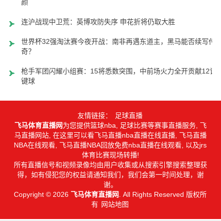
颜
连沪战现中卫荒：英博攻防失序 申花折将仍取大胜
世界杯32强淘汰赛今夜开战：南非再遇东道主，黑马能否续写传
奇？
枪手军团闪耀小组赛：15将悉数突围，中前场火力全开贡献12记
键球
友情链接：
足球直播
飞马体育直播网
为您提供篮球nba, 足球比赛等赛事直播服务, 飞
马直播网站, 在这里可以看飞马直播nba直播在线直播, 飞马直播
NBA在线观看, 飞马直播NBA回放免费nba直播在线观看, 以及jrs
体育比赛现场转播!
所有直播信号和视频录像均由用户收集或从搜索引擎搜索整理获
得，如有侵犯您的权益请通知我们，我们会第一时间处理，谢
谢。
Copyright © 2026
飞马体育直播网
. All Rights Reserved 版权所
有
网站地图