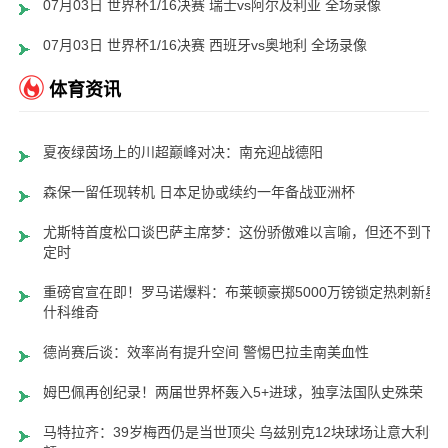
07月03日 世界杯1/16决赛 瑞士vs阿尔及利亚 全场录像
07月03日 世界杯1/16决赛 西班牙vs奥地利 全场录像
体育资讯
夏夜绿茵场上的川超巅峰对决：南充迎战德阳
森保一留任现转机 日本足协或续约一年备战亚洲杯
尤斯特首度松口谈巴萨主席梦：这份骄傲难以言喻，但还不到下
定时
重磅官宣在即！罗马诺爆料：布莱顿豪掷5000万镑锁定热刺新星
什科维奇
德尚赛后谈：效率尚有提升空间 警惕巴拉圭南美血性
姆巴佩再创纪录！两届世界杯轰入5+进球，独享法国队史殊荣
马特拉齐：39岁梅西仍是当世顶尖 乌兹别克12块球场让意大利汗