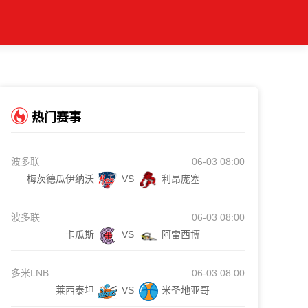
热门赛事
波多联
06-03 08:00
梅茨德瓜伊纳沃
VS
利昂庞塞
波多联
06-03 08:00
卡瓜斯
VS
阿雷西博
多米LNB
06-03 08:00
莱西泰坦
VS
米圣地亚哥