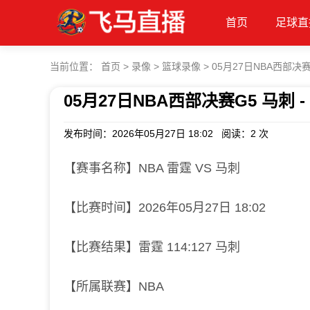
首页
足球直
当前位置：
首页
>
录像
>
篮球录像
>
05月27日NBA西部决赛
05月27日NBA西部决赛G5 马刺 
发布时间：2026年05月27日 18:02 阅读：
2 次
【赛事名称】NBA 雷霆 VS 马刺
【比赛时间】2026年05月27日 18:02
【比赛结果】雷霆 114:127 马刺
【所属联赛】NBA