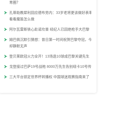
育圈？
孔蒂助教犀利回应德布劳内：33岁老将更该做好表率
看看魔笛怎么做
阿尔瓦雷斯铁心赴诺坎普 经纪人已回绝枪手大巴黎
姆巴佩沉默引猜想：昔日第一时间祝贺巴黎夺冠，今夜
却静默无声
登贝莱欧冠火力全开！13场造10球成巴黎关键先生
戈登接过巴萨19号战袍 8000万先生告别纽卡10号传奇
三大平台锁定世界杯转播权 中国球迷观赛指南来了