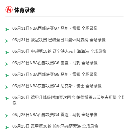
体育录像
05月31日NBA西部决赛G7 马刺 - 雷霆 全场录像
05月31日 欧冠决赛 巴黎圣日耳曼vs阿森纳 全场录像
05月30日 中超第15轮 辽宁铁人vs上海海港 全场录像
05月29日NBA西部决赛G6 雷霆 - 马刺 全场录像
05月27日NBA西部决赛G5 马刺 - 雷霆 全场录像
05月26日NBA东部决赛G4 尼克斯 - 骑士 全场录像
05月26日 德甲升降级附加赛次回合 帕德博恩vs沃尔夫斯堡 全场
像
05月25日NBA西部决赛G4 雷霆 - 马刺 全场录像
05月25日 意甲第38轮 帕尔马vs萨索洛 全场录像