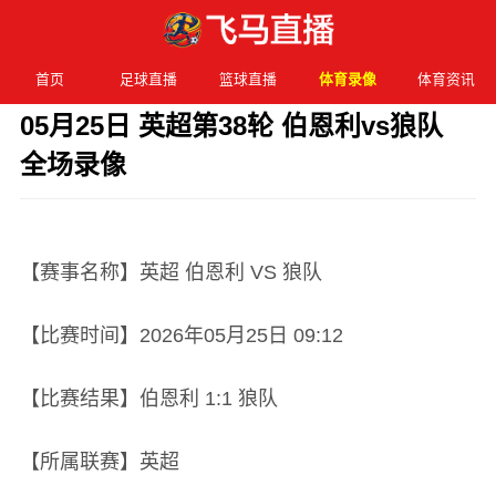
首页
足球直播
篮球直播
体育录像
体育资讯
05月25日 英超第38轮 伯恩利vs狼队
全场录像
发布时间：2026年05月25日 09:12 阅读：
2 次
【赛事名称】英超 伯恩利 VS 狼队
【比赛时间】2026年05月25日 09:12
【比赛结果】伯恩利 1:1 狼队
【所属联赛】英超