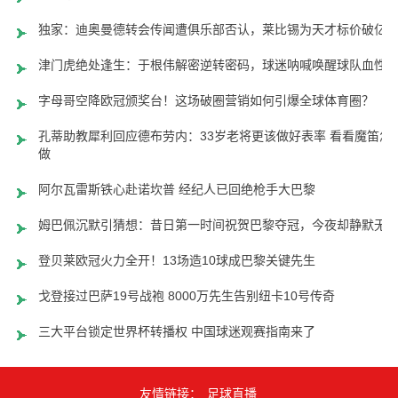
独家：迪奥曼德转会传闻遭俱乐部否认，莱比锡为天才标价破亿
津门虎绝处逢生：于根伟解密逆转密码，球迷呐喊唤醒球队血性
字母哥空降欧冠颁奖台！这场破圈营销如何引爆全球体育圈？
孔蒂助教犀利回应德布劳内：33岁老将更该做好表率 看看魔笛怎
做
阿尔瓦雷斯铁心赴诺坎普 经纪人已回绝枪手大巴黎
姆巴佩沉默引猜想：昔日第一时间祝贺巴黎夺冠，今夜却静默无
登贝莱欧冠火力全开！13场造10球成巴黎关键先生
戈登接过巴萨19号战袍 8000万先生告别纽卡10号传奇
三大平台锁定世界杯转播权 中国球迷观赛指南来了
友情链接：
足球直播