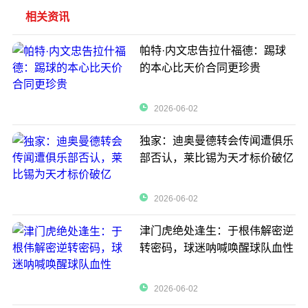
相关资讯
帕特·内文忠告拉什福德：踢球
的本心比天价合同更珍贵
2026-06-02
独家：迪奥曼德转会传闻遭俱乐
部否认，莱比锡为天才标价破亿
2026-06-02
津门虎绝处逢生：于根伟解密逆
转密码，球迷呐喊唤醒球队血性
2026-06-02