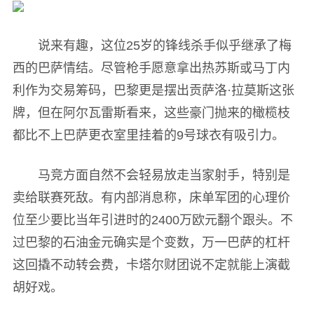
说来有趣，这位25岁的锋线杀手似乎继承了梅
西的巴萨情结。尽管枪手愿意拿出热苏斯或马丁内
利作为交易筹码，巴黎更是摆出贡萨洛·拉莫斯这张
牌，但在阿尔瓦雷斯看来，这些豪门抛来的橄榄枝
都比不上巴萨更衣室里挂着的9号球衣有吸引力。
马竞方面自然不会轻易放走当家射手，特别是
卖给联赛死敌。有内部消息称，床单军团的心理价
位至少要比当年引进时的2400万欧元翻个跟头。不
过巴黎的石油金元确实是个变数，万一巴萨的杠杆
这回撬不动转会费，卡塔尔财团说不定就能上演截
胡好戏。