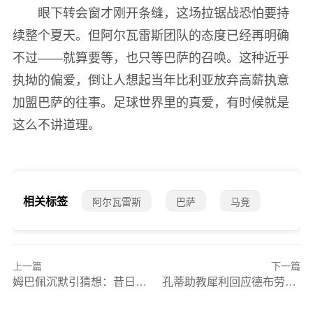
眼下转会窗才刚开条缝，这场拉锯战恐怕要持
续整个夏天。但阿尔瓦雷斯团队的态度已经再明确
不过——就算要等，也只等巴萨的召唤。这种近乎
执拗的偏爱，倒让人想起当年比利亚放弃高薪执意
加盟巴萨的往事。足球世界里的真爱，有时候就是
这么不讲道理。
相关标签
阿尔瓦雷斯
巴萨
马竞
上一篇
下一篇
姆巴佩沉默引猜想：昔日第一时间祝贺巴黎夺冠，今夜却静默无声
孔蒂助教犀利回应德布劳内：33岁老将更该做好表率 看看魔笛怎么做