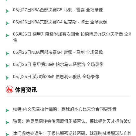
05月27日NBA西部决赛G5 马刺 - 雷霆 全场录像
05月26日NBA东部决赛G4 尼克斯 - 骑士 全场录像
05月26日 德甲升降级附加赛次回合 帕德博恩vs沃尔夫斯堡 全场
像
05月25日NBA西部决赛G4 雷霆 - 马刺 全场录像
05月25日 意甲第38轮 帕尔马vs萨索洛 全场录像
05月25日 英超第38轮 伯恩利vs狼队 全场录像
体育资讯
帕特·内文忠告拉什福德：踢球的本心比天价合同更珍贵
独家：迪奥曼德转会传闻遭俱乐部否认，莱比锡为天才标价破亿
津门虎绝处逢生：于根伟解密逆转密码，球迷呐喊唤醒球队血性