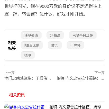
世界杯闪光，现在9000万欧的身价说不定还得往上
蹿一蹿。转会窗？急什么，好戏才刚开始。
迪奥曼德
利物浦
巴黎圣日耳曼
相关
RB莱比锡
转会
世界杯
标签
德甲
上一篇
下一篇
津门虎绝处逢生：于根伟解密逆转密码，球迷呐喊唤醒球队血性
帕特·内文忠告拉什福德：踢球的本心比天价合同更珍贵
相关资讯
帕特·内文忠告拉什福德：踢球