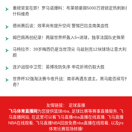
重磅官宣在即！罗马诺爆料：布莱顿豪掷5000万镑锁定热刺新星
什科维奇
德尚赛后谈：效率尚有提升空间 警惕巴拉圭南美血性
姆巴佩再创纪录！两届世界杯轰入5+进球，独享法国队史殊荣
马特拉齐：39岁梅西仍是当世顶尖 乌兹别克12块球场让意大利汗
颜
连沪战现中卫荒：英博攻防失序 申花折将仍取大胜
世界杯32强淘汰赛今夜开战：南非再遇东道主，黑马能否续写传
奇？
友情链接：
足球直播
飞马体育直播网
为您提供篮球nba, 足球比赛等赛事直播服务, 飞
马直播网站, 在这里可以看飞马直播nba直播在线直播, 飞马直播
NBA在线观看, 飞马直播NBA回放免费nba直播在线观看, 以及jrs
体育比赛现场转播!